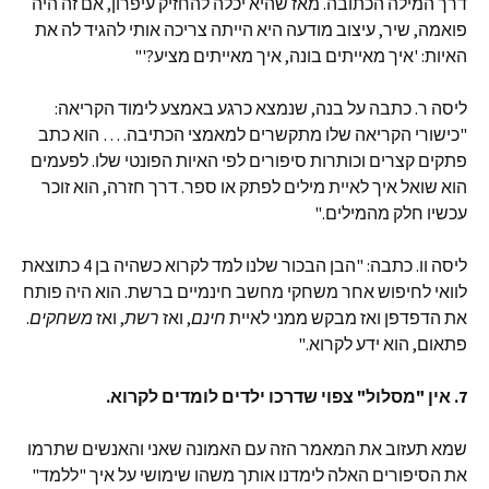
דרך המילה הכתובה. מאז שהיא יכלה להחזיק עיפרון, אם זה היה
פואמה, שיר, עיצוב מודעה היא הייתה צריכה אותי להגיד לה את
האיות: 'איך מאייתים בונה, איך מאייתים מציע?'"
ליסה ר. כתבה על בנה, שנמצא כרגע באמצע לימוד הקריאה:
"כישורי הקריאה שלו מתקשרים למאמצי הכתיבה. … הוא כתב
פתקים קצרים וכותרות סיפורים לפי האיות הפונטי שלו. לפעמים
הוא שואל איך לאיית מילים לפתק או ספר. דרך חזרה, הוא זוכר
עכשיו חלק מהמילים."
ליסה וו. כתבה: "הבן הבכור שלנו למד לקרוא כשהיה בן 4 כתוצאת
לוואי לחיפוש אחר משחקי מחשב חינמיים ברשת. הוא היה פותח
את הדפדפן ואז מבקש ממני לאיית
חינם
, ואז
רשת
, ואז
משחקים
.
פתאום, הוא ידע לקרוא."
7. אין "מסלול" צפוי שדרכו ילדים לומדים לקרוא.
שמא תעזוב את המאמר הזה עם האמונה שאני והאנשים שתרמו
את הסיפורים האלה לימדנו אותך משהו שימושי על איך "ללמד"