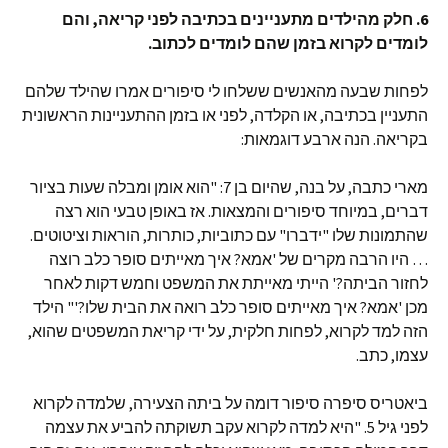
6. חלק מהילדים מתעניינים בכתיבה לפני קריאה, והם
לומדים לקרוא בזמן שהם לומדים לכתוב.
לפחות שבעה מהאנשים ששלחו לי סיפורים אמרו שהילד שלהם
התעניין בכתיבה, או הקלדה, לפני או בזמן ההתעניינות הראשונית
בקריאה. הנה ארבע דוגמאות:
מארי כתבה, על בנה, שהיום בן 7: "הוא אומן ומבלה שעות בציור
דברים, במיוחד סיפורים והמצאות. אז באופן טבעי הוא רצה
שהתמונות שלו "ידברו" עם כתוביות, כותרות, הוראות וציטוטים.
… היו הרבה מקרים של 'אמא? איך מאייתים סופר כלב רוצה
לחזור הביתה?' הייתי מאייתת את המשפט וחמש דקות לאחר
מכן 'אמא? איך מאייתים סופר כלב רואה את הבית שלו?'" הילד
הזה למד לקרוא, לפחות חלקית, על ידי קריאת המשפטים שהוא,
עצמו, כתב.
ביאטריס סיפרה סיפור דומה על ביתה הצעירה, שלמדה לקרוא
לפני גיל 5. "היא למדה לקרוא עקב תשוקתה להביע את עצמה