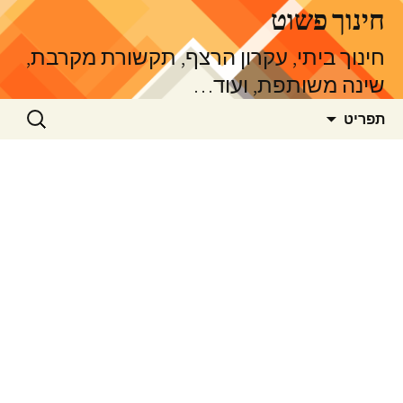
דלג
חינוך פשוט
תוכן
חינוך ביתי, עקרון הרצף, תקשורת מקרבת,
שינה משותפת, ועוד…
חיפוש:
תפריט