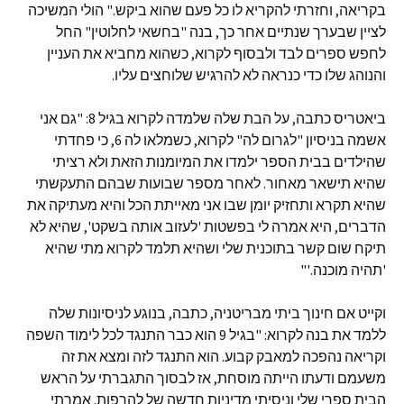
בקריאה, וחזרתי להקריא לו כל פעם שהוא ביקש." הולי המשיכה
לציין שבערך שנתיים אחר כך, בנה "בחשאי לחלוטין" החל
לחפש ספרים לבד ולבסוף לקרוא, כשהוא מחביא את העניין
והנוהג שלו כדי כנראה לא להרגיש שלוחצים עליו.
ביאטריס כתבה, על הבת שלה שלמדה לקרוא בגיל 8: "גם אני
אשמה בניסיון "לגרום לה" לקרוא, כשמלאו לה 6, כי פחדתי
שהילדים בבית הספר ילמדו את המיומנות הזאת ולא רציתי
שהיא תישאר מאחור. לאחר מספר שבועות שבהם התעקשתי
שהיא תקרא ותחזיק יומן שבו אני מאייתת הכל והיא מעתיקה את
הדברים, היא אמרה לי בפשטות 'לעזוב אותה בשקט', שהיא לא
תיקח שום קשר בתוכנית שלי ושהיא תלמד לקרוא מתי שהיא
'תהיה מוכנה.'"
וקייט אם חינוך ביתי מבריטניה, כתבה, בנוגע לניסיונות שלה
ללמד את בנה לקרוא: "בגיל 9 הוא כבר התנגד לכל לימוד השפה
וקריאה נהפכה למאבק קבוע. הוא התנגד לזה ומצא את זה
משעמם ודעתו הייתה מוסחת, אז לבסוך התגברתי על הראש
הבית ספרי שלי וניסיתי מדיניות חדשה של להרפות. אמרתי