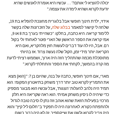
יכולה להוציא לי אותם?' … עכשיו היא אומרת לאנשים שהיא
יודעת לקרוא ושהיא לימדה את עצמה."
אידזי, ילדת חינוך חופשי אבל בלוגרית מחונכת להפליא בת 19,
שלחה לי קישור למאמר
בבלוג שלה
, על הזכרונות שלה בקשר
ללימוד קריאה. היא כתבה, בחלקו: "כשהייתי בערך בת 8 או 9,
אמי קראה את הספר הראשון של הארי פוטר לאחותי ולי בקול
רם. אבל, היו לה עוד דברים לעשות חוץ מלהקריא, ואם היא
הקריאה יותר מידי זמן, הקול שלה נעשה צרוד. אז בהיותי
מתוסכלת מכמה שהתהליך הזה היה ארוך, ושממש רציתי לדעת
מה קרה בהמשך, לקחתי את הספר והתחלתי לקרוא."
מארי, אם חינוך חופשי, כתבה על בנה, שהיום בן 7: "[הוא] מצא
את התמריץ לקרוא טוב יותר דרך משחק בתיאטרון המקומי. הוא
תמיד היה נלהב להעלות 'הצגות', אבל עכשיו הוא מבוגר מספיק
כדי שיהיה לו ניסיון משחק אמיתי. הוא ראה שקריאה היא חלק
מרכזי בפעילות הזאת שהוא אוהב וזה נתן לו סיבה טובה לגדול
ולהתפתח כקורא. לאחרונה היה לו תפקיד ב"חלום ליל קיץ" והוא
היה צריך לקרוא ולשנן את שייקספיר. זה לא היה כרוך בשום