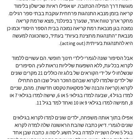
מוגשת דרך המילה הכתובה. יש אפילו ראיות שכישלון בלימוד
קריאה בזמן מנבא התנהגות פרחחית עוקבת בבתי ספר רגילים.
מחקר ארוך טווח אחד, שנערך בפינלנד, מצא שרמת קריאה
נמוכה בגן מנבאת רמת קריאה נמוכה בבית הספר היסודי וכמו כן
מנבאת "התנהגות מחצינת בעיות" בעתיד, כשהכוונה למעשה
היא להתנהגות בעייתית (acting out).
אבל הסיפור שונה לגמרי לילדי חינוך חופשי. הם עשויים ללמוד
לקרוא בכל עת, ללא השפעות שליליות נראות לעין. הסיפורים
שנשלחו לי על ידי הקוראים של בלוג זה כוללים 21 מקרים שונים
של ילדים שלמדו לקרוא שבהם הוזכר הגיל שבו הם התחילו
לקרוא (קריאה והבנה של פסקאות טקסט חדשות). מהם, שניים
למדו בגיל 4, שבעה למדו בגילאי 5 או 6, שישה למדו בגילאי 7 או
8, חמישה למדו בגילאי 9 או 10 ואחד למד בגיל 11.
אפילו בתוך אותה משפחה, ילדים שונים למדו לקרוא בגילאים
שונים לגמרי. דיאן כתבה שהבת הראשונה שלה למדה לקרוא
בגיל 5 ואילו השנייה למדה בגיל תשע. ליסה וו. כתבה שבן אחד