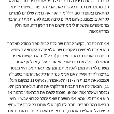
לדבר בין שהם צריכים לדבר כדי לספק את צרכיהם ובין אם לא.
הם מתוכנתים גנטית לעשות זאת. אבל הסיפור, בשינוי קל, יכול
להתאים באופן די סביר ללימוד הקריאה. נראה שילדים לומדים
לקרוא, בעצמם, כשהם מגלים סיבה טובה לעשות את זה. הרבה
מהסיפורים שנשלחו לי ממחישים את הרעיון הזה. הנה חלק
מהדוגמאות.
אמנדה כתבה, בקשר לבתה שהולכת לבית ספר במודל סאדברי:
היא אמרה לאנשים בעקביות שהיא לא יודעת לקרוא עד שהיא
הכינה בראוניז בנובמבר האחרון [בגיל 7]. היא ביקשה מאביה
וממני להכין לה את הבראוניז האהובים עליה, אבל אף אחד
משנינו לא היה מוכן להכין אותם. זמן קצר לאחר מכן היא נכנסה
בריצה לחדר ושאלה אם אני מוכנה להדליק את התנור בשבילה
ולמצוא את תבנית ה 9×11 (היא אמרה, 9 איקס 11 במקום 9 על
11). הבאתי לה את התבנית והדלקתי את התנור. לאחר מכן היא
נכנסה ושאלה אותי אם אני מוכנה לשים את הבראוניז בתנור. אז
היא אמרה לי. 'אמא, אני חושבת שאני יכולה לקרוא עכשיו.' היא
הביאה כמה ספרים והתחילה לקרוא לי אותם בקול רם עד שהיא
קפצה על הרגליים ואמרה, 'הבראוניז האלה מריחים מוכנים. את