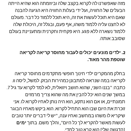
מזה שאפשרנו לה לקרוא בקצב שלה וביוזמתה הוא שהיא הייתה
הבעלים של החוויה, ועל ידי בעלות החוויה היא הגיעה להבנה
שאם היא תוכל לעשות את זה, היא תוכל ללמוד כל דבר. מעולם
לא לחצנו עליה ללמוד משהו, אף פעם, ובגלל זה, היכולת שלה
ללמוד נשארה ללא פגע. היא פקחית וחקרנית ומתעניינת בעולם
שסובב אותה.
2. ילדים מונעים יכולים לעבור מחוסר קריאה לקריאה
שוטפת מהר מאוד.
בחלק מהמקרים ילדי חינוך חופשי מתקדמים מחוסר קריאה
לקריאה במה שנראה למתבונן כמהירות הבזק. למשל, ליסה וו.
כתבה: "בננו השני, שהוא חושב ויזואלית, לא למד לקרוא עד גיל 7.
במשך שנים הוא יכל להבין את מה שהוא צריך מרמזים
תמונתיים, או אם הוא נתקע, הוא היה נותן לאחיו לקרוא לו. אני
זוכרת את היום שבו הוא התחיל לקרוא. הוא ביקש מאחיו הבוגר
שיקריא לו משהו במחשב ואחיו ענה, "יש לי דברים יותר טובים
לעשות מאשר להקריא לך כל היום", והלך משם. בתוך
ימים
[הדגשה שלי] הוא קרא טוב למדי.