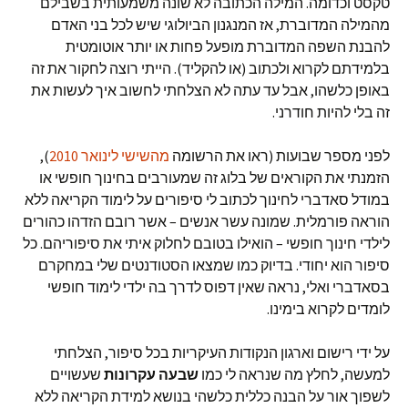
טקסט וכדומה. המילה הכתובה לא שונה משמעותית בשבילם
מהמילה המדוברת, אז המנגנון הביולוגי שיש לכל בני האדם
להבנת השפה המדוברת מופעל פחות או יותר אוטומטית
בלמידתם לקרוא ולכתוב (או להקליד). הייתי רוצה לחקור את זה
באופן כלשהו, אבל עד עתה לא הצלחתי לחשוב איך לעשות את
זה בלי להיות חודרני.
לפני מספר שבועות (ראו את הרשומה
מהשישי לינואר 2010
),
הזמנתי את הקוראים של בלוג זה שמעורבים בחינוך חופשי או
במודל סאדברי לחינוך לכתוב לי סיפורים על לימוד הקריאה ללא
הוראה פורמלית. שמונה עשר אנשים – אשר רובם הזדהו כהורים
לילדי חינוך חופשי – הואילו בטובם לחלוק איתי את סיפוריהם. כל
סיפור הוא יחודי. בדיוק כמו שמצאו הסטודנטים שלי במחקרם
בסאדברי ואלי, נראה שאין דפוס לדרך בה ילדי לימוד חופשי
לומדים לקרוא בימינו.
על ידי רישום וארגון הנקודות העיקריות בכל סיפור, הצלחתי
למעשה, לחלץ מה שנראה לי כמו
שבעה עקרונות
שעשויים
לשפוך אור על הבנה כללית כלשהי בנושא למידת הקריאה ללא