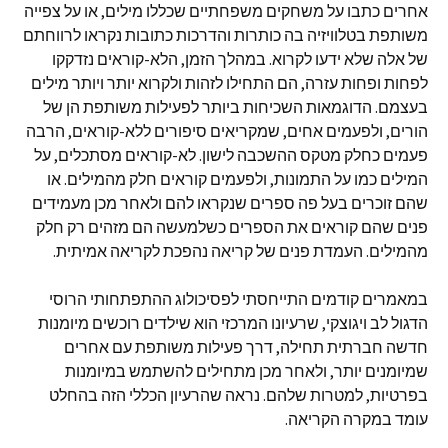
אחרים כתבו על משחקים משפחתיים שכללו מילים, או על צפייה
משותפת בטלוויזיה בה כותרות והדרכות כתובות נקראו לרווחתם
של אלה שלא ידעו לקרוא. במהלך הזמן, הלא-קוראים נזדקקו
לפחות ופחות עזרה, הם התחילו לזהות ולקרוא יותר ויותר מילים
בעצמם. הדוגמאות השכיחות ביותר לפעילות משותפת הן של
הורים, ולפעמים אחים, שמקריאים סיפורים ללא-קוראים, הרבה
פעמים כחלק מטקס ההשכבה לישון. לא-קוראים מסתכלים, על
המילים כמו על התמונות, ולפעמים קוראים חלק מהמילים. או
שהם זוכרים בעל פה ספרים שנקראו להם ולאחר מכן מעמידים
פנים שהם קוראים את הספרים כשלמעשה הם מזהים רק חלק
מהמילים. העמדת פנים של קריאה נהפכת לקריאה אמיתית.
במאמרים קודמים התייחסתי לפסיכולוג ההתפתחותי הרוסי
הדגול לב ויגוצקי, שרעיונו המרכזי הוא שילדים רוכשים מיומנות
חדשה חברתית תחילה, דרך פעילות משותפת עם אחרים
שמיומנים יותר, ולאחר מכן מתחילים להשתמש במיומנות
בפרטיות, למטרות שלהם. נראה שהרעיון הכללי הזה בהחלט
עומד במקרה הקריאה.