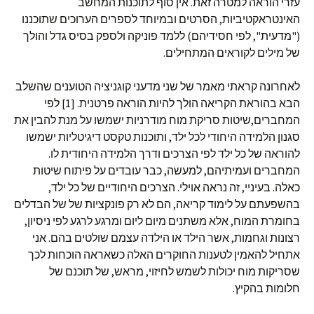
עזרי הוראה למטרה זאת. אין סוף לתוכנות המחשב
האינטראקטיביות, הסרטים ובמיוחד לספרים הערוכים שתוכננו
("מדעית", לפי חסידיהם) ללמד פוניקה ולספק בסיס גדל והולך
של מילים לקוראים המתחילים.
לאחרונה קראתי מאמר של שני מדעני קוגניציה הטוענים שהשלב
הבא בהוראת הקריאה הולך להיות הוראה פרטנית. [1] לפי
המחברים,שיטות סריקת מוח מודרניות ישמשו על מנת להבין את
סגנון הלמידה היחודי לכל ילד, ותוכנות טקסט דיגיטליות ישמשו
להוראה של כל ילד לפי הצרכים ודרך הלמידה היחודית לו.
המחברים ועמיתיהם, למעשה, כבר עובדים על פיתוח שיטות
כאלה. בעיניי, זה נראה אוילי. הצרכים היחודיים של כל ילד,
בהשפעתם על לימוד קריאה, הם לא רק פונקציות של של הבדלים
בחומרת המוח, אלא משתנים מיום ליום ומרגע לרגע לפי ניסיון,
רצונות וגחמות, אשר הילד או הילדה עצמם שולטים בהם. אני
אתחיל להאמין לטענות החוקרים האלה כשאראה הוכחות לכך
שסריקות מוח יכולות לשמש לחיזוי, מראש, של תוכנם של
חלומות בהקיץ.