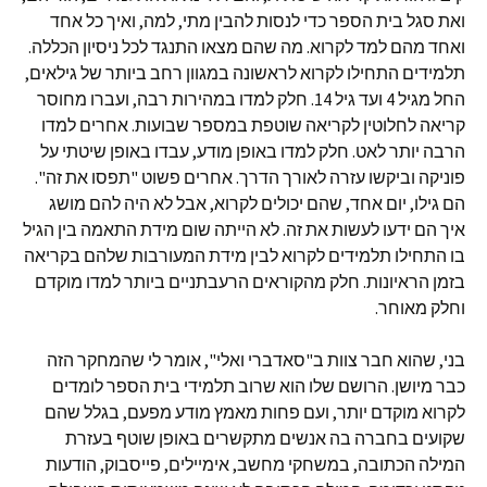
ואת סגל בית הספר כדי לנסות להבין מתי, למה, ואיך כל אחד
ואחד מהם למד לקרוא. מה שהם מצאו התנגד לכל ניסיון הכללה.
תלמידים התחילו לקרוא לראשונה במגוון רחב ביותר של גילאים,
החל מגיל 4 ועד גיל 14. חלק למדו במהירות רבה, ועברו מחוסר
קריאה לחלוטין לקריאה שוטפת במספר שבועות. אחרים למדו
הרבה יותר לאט. חלק למדו באופן מודע, עבדו באופן שיטתי על
פוניקה וביקשו עזרה לאורך הדרך. אחרים פשוט "תפסו את זה".
הם גילו, יום אחד, שהם יכולים לקרוא, אבל לא היה להם מושג
איך הם ידעו לעשות את זה. לא הייתה שום מידת התאמה בין הגיל
בו התחילו תלמידים לקרוא לבין מידת המעורבות שלהם בקריאה
בזמן הראיונות. חלק מהקוראים הרעבתניים ביותר למדו מוקדם
וחלק מאוחר.
בני, שהוא חבר צוות ב"סאדברי ואלי", אומר לי שהמחקר הזה
כבר מיושן. הרושם שלו הוא שרוב תלמידי בית הספר לומדים
לקרוא מוקדם יותר, ועם פחות מאמץ מודע מפעם, בגלל שהם
שקועים בחברה בה אנשים מתקשרים באופן שוטף בעזרת
המילה הכתובה, במשחקי מחשב, אימיילים, פייסבוק, הודעות