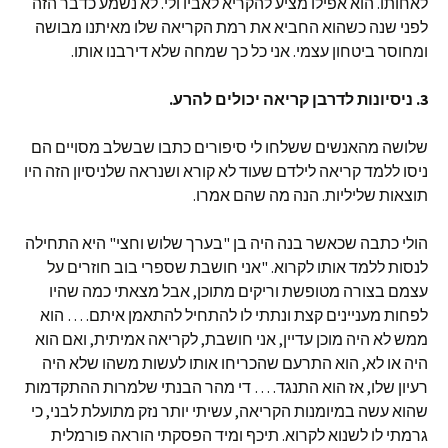
לאחותו. הוא אפילו מציע להקריא לאביו ולי. לא נשמע כדבר הזה
לפני שנה כשהוא החביא את רמת הקריאה שלו מאיתנו מבושה
ומחוסר ביטחון עצמי. אני כל כך שמחה שלא דירבנו אותו.
3. ניסיונות לדרבן קריאה יכולים להרע.
שלושה מהאנשים ששלחו לי סיפורים כתבו שבשלב מסויים הם
ניסו ללמד קריאה לילדם שעוד לא קורא ושנראה שלניסיון הזה היו
תוצאות שליליות. הנה מה שהם אמרו.
הולי כתבה שכאשר בנה היה בן "בערך שלוש וחצי" היא התחילה
לנסות ללמד אותו לקרוא. "אני חושבת שספרי בוב חוזרים על
עצמם בצורה מטופשת וריקים מתוכן, אבל מצאתי כמה שהיו
לפחות מעניינים קצת ונתתי לו להתחיל להתאמן איתם. … הוא
ממש לא היה מוכן עדיין, אני חושבת, לקריאה אמיתית, ואם הוא
היה או לא, הוא התרעם שהכריחו אותו לעשות משהו שלא היה
רעיון שלו, אז הוא התנגד. … די מהר הבנתי שלמרות ההתקדמות
שהוא עשה במיומנות הקריאה, עשיתי יותר נזק מתועלת לבני, כי
גרמתי לו לשנוא לקרוא. תיכף ומיד הפסקתי הוראה פורמלית