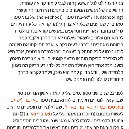
בניגוד מוחלט לכל השיגעון הזה לגבי לימוד קריאה עומדת
ההשקפה של אנשים המעורבים בתנועת ה"חינוך החופשי"
(unschooling) וה "אי-בית ספר" (non-school) של בתי ספר
סאדברי, שטוענים שכלל לא צריך ללמד קריאה! כל עוד הילדים
גדלים בחברה אוריינית ומוקפים באנשים קוראים, הם ילמדו
לקרוא. הם עלולים לשאול שאלות לאורך הדרך ולקבל כמה
הכוונות מאחרים שכבר יודעים לקרוא, אבל הם יקחו את היוזמה
לזה וינצחו על כל התהליך בעצמם. זוהי למידה פרטנית, אבל היא
לא מצריכה סריקת מוח או מדעני קוגניציה, והיא מצריכה מאמץ
מועט מכל אחד חוץ מהילד הלומד. כל ילד יודע בדיוק מה סגנון
הלמידה שלו, יודע בדיוק למה הוא מוכן, וילמד לקרוא בדרך
היחודית לו, לפי לוח הזמנים שלו.
לפני 21 שנים שני סטודנטים שלי לתואר ראשון הנהיגו ניסוי
שבדק איך לומדים תלמידים לקרוא בבית ספר
סאדברי
(
יש גם
בית ספר במודל סאדברי בארץ
), שם תלמידים חופשיים כל היום
לעשות כרצונם (תיזכרו במאמר שלי על
סאדברי ואלי
). [2] הם
זיהו 16 תלמידים שלמדו לקרוא מאז שנרשמו לבית הספר ולא
קיבלו הוראת קריאה שיטתית, והם ראיינו את התלמידים, הוריהם,