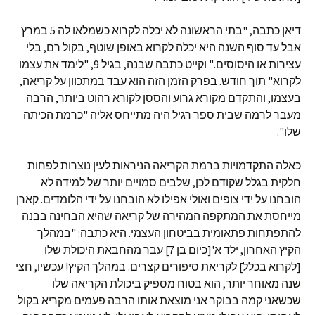
דיאן כתבה, "בתי הראשונה לא יכלה לקרוא כשמלאו לה 5 במרץ
אבל עד סוף השנה היא יכלה לקרוא באופן שוטף, בקול רם, בלי
עצירות או היסוסים." וקייט כתבה שבנה, בגיל 9, "לימד את עצמו
לקרוא" תוך חודש. בפרק הזמן הזה הוא עבד במתכוון על קריאה,
בעצמו, והתקדם מקורא גרוע והססן לקורא רהוט ביותר, הרבה
מעבר לרמה שבית ספר רגיל היה מתייחס אליה "כרמת הכיתה
שלו".
כאלה התקדמויות ברמת הקריאה הניראות לעין נוצרות לפחות
חלקית בגלל שקודם לכן, שלבים סמויים יותר של למידה לא
הובחנו על ידי צופים ואולי אפילו לא הובחנו על ידי הלומדים. קארן
מייחסת את המתקפה המהירה של קריאה שהיא הבחינה בבנה
להתפתחות פתאומית בביטחון העצמי. היא כתבה: "במהלך
הקיץ האחרון, ילד א'[כיום בן 7] עבר מהחבאת היכולת שלו
[לקרוא בכלל] לקריאת סיפורים קצרים. במהלך הקיץ! עכשיו, חצי
שנה מאוחר יותר, הוא בטוח מספיק ביכולת הקריאה שלו
שכשאני קמה בבוקר אני מוצאת אותו הרבה פעמים מקריא בקול