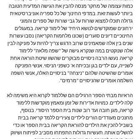
כמות עצומה של מחקר מנסה להבין את הגישה המדעית הטובה
ביותר לעשות זאת. במדפי החינוך של כל ספריה אוניברסיטאית
גדולה תוכלו למצוא שורות על גבי שורות של ספרים והמוני
ירחונים שמוקדשים לנושא היחיד של לימוד קריאה. במעגלים
החינוכיים דיונים סוערים (שכונו מלחמות הקריאה) נסבו עשרות
שנים בין אלה שמאמינים שרוב הדגש צריך להיות על פוניקה לבין
אלה שנוקטים במה שנקרא גישה של "שפה מלאה" ללימוד
קריאה. נעשו הרבה ניסויים מבוקרים שהשוו שיטת הוראה אחת
לשנייה, עם ילדים בגן ובכיתה א' כשפני הניסוי. אנשי הפוניקה
אומרים שהשיטה שלהם "ניצחה" בניסויים האלה, אנשי השפה
השלמה אומרים שהניסויים "מרמים".
הראיות מבתי הספר הרגילים הם שללמוד לקרוא היא משימה לא
קלה לילדים. כמויות אדירות של זמן ומאמץ מוקדשות ללימוד
קריאה, מגן חובה ועד רוב שנות בית הספר היסודי. בנוסף,
מחנכים מעודדים הורים לילדים צעירים ללמד קריאה בבית
בשביל להכין את הילדים להוראת הקריאה בבית הספר או כדי
להשלים אותה. תעשיות גדולות התפתחו מסביב לפיתוח ושיווק