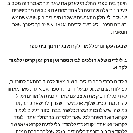
חינוך בית ספרי. החלטתי לארגן את שארית המאמר הזה מסביב
לעקרונות אלה ולהדגים כל אחד מהם עם ציטוטים מהסיפורים
שנשלחו לי. חלק מהאנשים ששלחו סיפורים ביקשו שאשתמש
בשמם הפרטי ולא בשם ילדיהם, אז אני אעשה כך לאורך שאר
המאמר.
שבעה עקרונות: ללמוד לקרוא בלי חינוך בית ספרי
1. לילדים שלא הולכים לבית ספר אין פרק זמן קריטי ללמוד
לקרוא.
לילדים בבתי ספר רגילים, חשוב מאוד ללמוד בהתאם לתוכנית,
לפי לוח זמנים שמוכתב על ידי בית הספר. אם אתה נשאר מאחור
לא תוכל להדביק את הקצב עם שאר תוכנית הלימודים ועלול
להיות מתויג כ"כישלון", או כמישהו שצריך להישאר כיתה, או
כמישהו שיש לו נכות רגשית כלשהי. בבתי ספר רגילים ללמוד
לקרוא הוא המפתח לכל שאר הלמידה. בהתחלה אתה "לומד
לקרוא" ואז אתה "קורא כדי ללמוד". בלי לדעת לקרוא אי אפשר
ללמוד את רוב תוכנית הלימודים, בגלל שכל כך הרבה ממנה