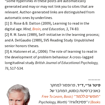
*Some hyperlinks in these posts are automatically
generated and may or may not link you to sites that are
relevant. Author-generated links are distinguished from
automatic ones by underlines.
[1] D. Rose & B. Dalton (2009), Learning to read in the
digital age.
Mind,
Brain
, and Education, 3
, 74-83.
[2] R. M. Savio (1989), Self-initiative in the learning process;
and A. DelGaudio (1989), SVS Reading Study. Unpublished
senior honors theses.
[3] A. Halonen et al., (2006). The role of learning to read in
the development of problem behaviour: A cross-lagged
longitudinal study.
British Journal of Educational Psychology,
76
, 517-534.
————
פיטר גריי, ד"ר.
פרופסור למחקר
באוניברסיטת בוסטון, המחבר של
"חופשיים ללמוד" (Free To Learn, Basic
Books)
ו "פסיכולוגיה" (Psychology, Worth