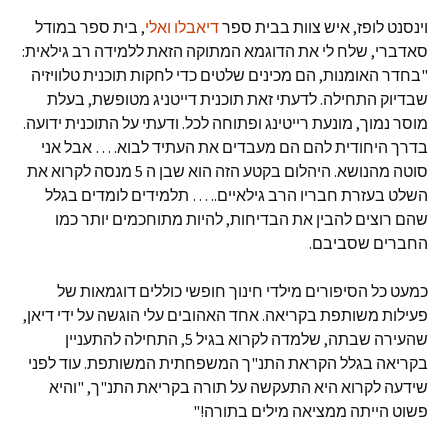
וינסנט לופז, איש צוות בבית ספר
דיאבלו ואלי
, בית ספר במודל
סאדברי, שלח לי את הדוגמא המתוקה הזאת ללמידה רב גילאית:
"בחדר האומנות, הם מכינים שלטים כדי לחקות תוכנית טלוויזיה
שבדיוק התחילה. לדעתי זאת תוכנית דייטניג מטופשת, בעלת
מוסר נמוך, מונעת רייטינג ופתוחה לכל. ודעתי על התוכנית ידועה.
בדרך היחודית להם הם מעבדים את העתיד לבוא. … אבל אני
סוטה מהנושא. היהלום בקטע הזה הוא שבן ה 5 מנסה לקרוא את
השלט בעזרת חבריו הרב גילאיים.. … תלמידים לומדים בגלל
שהם רוצים להבין את הבדיחות, להיות מתוחכמים יותר כמו
החברים שסביבם.
כמעט כל הסיפורים מילדי חינוך חופשי כוללים דוגמאות של
פעילות משותפת בקריאה. אחד האהובים עלי הוגשה על ידי דיאן,
שהעירה שבתה, שלמדה לקרוא בגיל 5, התחילה להתעניין
בקריאה בגלל הקראת התנ"ך המשפחתית המשותפת. עוד לפני
שידעה לקרוא היא התעקשה על תורה בקריאת התנ"ך, "והיא
פשוט הייתה ממציאה מילים בתורה!"