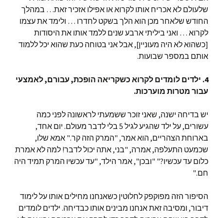
שלעולם לא אכריח אותו לקרוא או אפילו אזכיר זאת… במהלך
החודש שלאחר מכן הוא הלך בשקט לחדרו … ולימד את עצמו
לקרוא … ואני ביליתי ארבע שנים ללמד אותו את היסודות
[כשהוא לא היה מעוניין], אבל אני בטוחה כעת שהוא יכל ללמוד
אותם במספר שבועות.
4. ילדים לומדים לקרוא כשקריאה הופכת, עבורם, לאמצעי
עבור מטרות מוערכות.
יש בדיחה ישנה, שאני זוכר ששמעתי לראשונה לפני כמה
עשורים, על ילד שהגיע לגיל 5 בלי לדבר מעולם. יום אחד,
בארוחת הצהריים, הוא אמר, "המרק הזה קר." אמא שלו,
שכמעט התעלפה, אמרה, "בני, אתה יכול לדבר! למה לא אמרת
כלום עד עכשיו?" "ובכן", אמר הילד, "עד עכשיו המרק תמיד היה
חם."
הסיפור הזה מפוקפק לחלוטין כשאנחנו מחילים אותו על לימוד
דיבור, ומסיבה זאת אנחנו מבינים אותו כבדיחה. ילדים לומדים