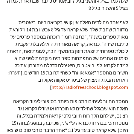
שלה למד בגיל 4 והשני בגיל 7 וביאטריס כתבה שבת אחת למדה
בגיל 5 והשניה בגיל 8.
לאף אחד מהילדים האלה אין קושי בקריאה היום. ביאטריס
מדווחת שהבת שלה שלא קראה עד גיל 8 עכשיו בת 14 ו"קוראת
מאות ספרים בשנה", "כתבה רומן" ו"זכתה במספר פרסים על
כתיבת שירה". כנראה, קריאה מאוחרת היא לא בלתי עקבית
ליכולת ספרותית יוצאת דופן בהמשך! הבת, לעומת זאת, הראתה
סימנים אחרים של התפתחות ספרותית מוקדמת לפני שהיא
למדה לקרוא. לפי ביאטריס, היא יכלה לדקלם מהזכרון את כל
השירים מהספר "אמא אווזה" כשהייתה בת 15 חודשים. [הערה:
ראו את הבלוג המצוין של ביטריס אקווה אקוקו ב
]
http://radiofreeschool.blogspot.com
המסר החוזר לעיתים התכופות ביותר בסיפורי לימוד הקריאה
האלה הוא שבגלל שהילדים לא הוכרחו או שודלו לקרוא נגד
רצונם, יש להם הלך רוח חיובי כלפי קריאה ולמידה בכלל. זה
מנוסח הכי בבהירות כנראה ע"י ג'ני, שכתבה, בנוגע לבתה (15
היום) שלא קראה טוב עד גיל 11: "אחד הדברים הכי טובים שיצאו