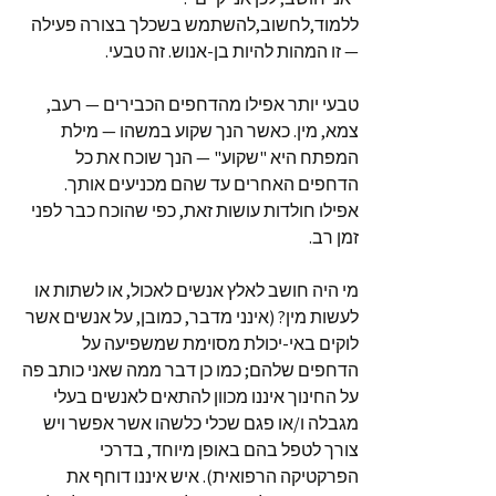
ללמוד,לחשוב,להשתמש בשכלך בצורה פעילה
— זו המהות להיות בן-אנוש. זה טבעי.
טבעי יותר אפילו מהדחפים הכבירים — רעב,
צמא, מין. כאשר הנך שקוע במשהו — מילת
המפתח היא "שקוע" — הנך שוכח את כל
הדחפים האחרים עד שהם מכניעים אותך.
אפילו חולדות עושות זאת, כפי שהוכח כבר לפני
זמן רב.
מי היה חושב לאלץ אנשים לאכול, או לשתות או
לעשות מין? (אינני מדבר, כמובן, על אנשים אשר
לוקים באי-יכולת מסוימת שמשפיעה על
הדחפים שלהם; כמו כן דבר ממה שאני כותב פה
על החינוך איננו מכוון להתאים לאנשים בעלי
מגבלה ו/או פגם שכלי כלשהו אשר אפשר ויש
צורך לטפל בהם באופן מיוחד, בדרכי
הפרקטיקה הרפואית). איש איננו דוחף את