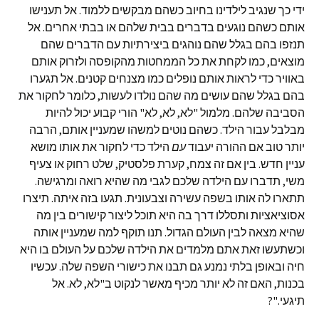
ידי כך שנגיב לילדינו בחיוב כשהם מבקשים ללמוד. אל תענישו
אותם כשהם נוגעים בדברים בבית שלהם או בבתי אחרים. אל
תנזפו בהם בגלל שהם נוהגים ביצירתיות עם הדברים שהם
מוצאים, כמו לקחת את כל הממחטות מהקופסה ולזרוק אותם
באוויר כדי לראות אותם נופלים כמו מצנחים קטנים. אל תגערו
בהם בגלל שהם עושים מה שהם נולדו לעשות, כלומר לחקור את
הסביבה שלהם. מלמול "לא, לא, לא" הורי קבוע יכול להיות
מבלבל עבור הילד. כשהם נוטים למשהו שמעניין אותם, הרבה
יותר טוב אם ההורה יעבוד
עם
הילד כדי לחקור את אותו מושא
עניין חדש. בין אם זה צמח, קערת פלסטיק, שלט רחוק או צעיף
משי, תדברו עם הילדה שלכם לגבי מה שהיא רואה ומרגישה.
תתארו לה אותו בשפה עשירה וצבעונית. תגעו בזה איתה. תיצרו
אסוציאציות ותסללו דרך בה היא תוכל ליצור קישורים בין מה
שהיא מצאה לבין העולם הגדול. תנו תוקף למה שמעניין אותה
וכשתעשו זאת אתם מלמדים את הילדה שלכם על העולם בו היא
חיה ובאופן בלתי נמנע גם תבנו את כישורי השפה שלה. עכשיו
בכנות, האם זה לא יותר מכיף מאשר לנקוט ב"לא, לא. אל
תיגעי."?