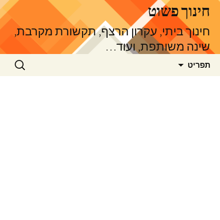
דלג
חינוך פשוט
תוכן
חינוך ביתי, עקרון הרצף, תקשורת מקרבת,
שינה משותפת, ועוד…
חיפוש:
תפריט