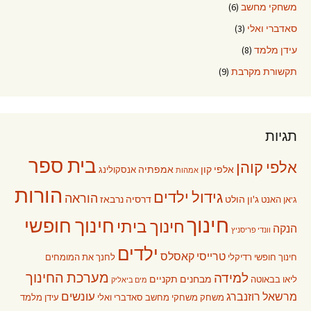
משחקי מחשב
(6)
סאדברי ואלי
(3)
עידן מלמד
(8)
תקשורת מקרבת
(9)
תגיות
בית ספר
אלפי קוהן
אלפי קון
אמפתיה
אנסקולינג
אמהות
הורות
גידול ילדים
הוראה
ג'ון הולט
דרסיה נרבאז
ג'אן האנט
חינוך
חינוך חופשי
חינוך ביתי
הנקה
וונדי פריסניץ
ילדים
טרייסי קאסלס
חינוך חופשי רדיקלי
לחנך את המומחים
מערכת החינוך
למידה
מבחנים תקניים
ליאו בבאוטה
מים ביאליק
עונשים
מרשאל רוזנברג
משחק
משחקי מחשב
סאדברי ואלי
עידן מלמד