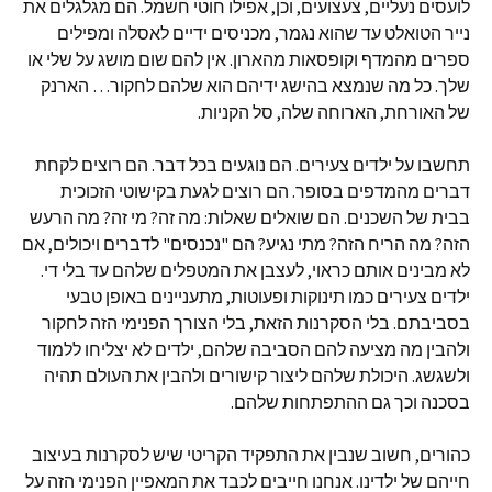
לועסים נעליים, צעצועים, וכן, אפילו חוטי חשמל. הם מגלגלים את
נייר הטואלט עד שהוא נגמר, מכניסים ידיים לאסלה ומפילים
ספרים מהמדף וקופסאות מהארון. אין להם שום מושג על שלי או
שלך. כל מה שנמצא בהישג ידיהם הוא שלהם לחקור… הארנק
של האורחת, הארוחה שלה, סל הקניות.
תחשבו על ילדים צעירים. הם נוגעים בכל דבר. הם רוצים לקחת
דברים מהמדפים בסופר. הם רוצים לגעת בקישוטי הזכוכית
בבית של השכנים. הם שואלים שאלות: מה זה? מי זה? מה הרעש
הזה? מה הריח הזה? מתי נגיע? הם "נכנסים" לדברים ויכולים, אם
לא מבינים אותם כראוי, לעצבן את המטפלים שלהם עד בלי די.
ילדים צעירים כמו תינוקות ופעוטות, מתעניינים באופן טבעי
בסביבתם. בלי הסקרנות הזאת, בלי הצורך הפנימי הזה לחקור
ולהבין מה מציעה להם הסביבה שלהם, ילדים לא יצליחו ללמוד
ולשגשג. היכולת שלהם ליצור קישורים ולהבין את העולם תהיה
בסכנה וכך גם ההתפתחות שלהם.
כהורים, חשוב שנבין את התפקיד הקריטי שיש לסקרנות בעיצוב
חייהם של ילדינו. אנחנו חייבים לכבד את המאפיין הפנימי הזה על