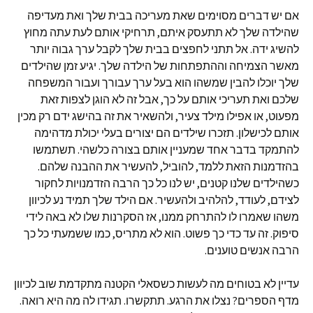
אם יש דברים מסוימים שאת מעריכה בבית שלך ואת מעדיפה
שהילדה שלך לא תתעסק איתם, תרחיקי אותם לעת עתה מחוץ
להשיג ידה. אל תתני לחפצים בבית שלך לקבל ערך גבוה יותר
מאשר הצמיחה וההתפתחות של הילדה שלך. יגיע זמן שהילדים
שלך יוכלו להבין שמשהו הוא בעל ערך עבורך ועבור המשפחה
שלכם ואת תעריכי אותם על כך, אבל זה לא הוגן לצפות זאת
מפעוט, או אפילו מילד צעיר, ולהשאיר את זה בהישג ידם רק מכין
אותם לכישלון. תזכרו שילדים הם יצורים בעלי יכולת מדהימה
להתמקד בדבר אחד שמעניין אותם בצורה כלשהי. תשתמשו
בהזדמנות הזאת ללמד, להוביל, להעשיר את ההבנה שלהם.
כשהילדים שלנו קטנים, יש לנו כל כך הרבה הזדמנויות לחקור
לצידם, לעודד, להלהיב ולהעשיר. אם הילד שלך תמיד נע לכיוון
משהו שאמרו לו להתרחק ממנו, אז הסקרנות שלו לא באה לידי
סיפוק. זה עד כדי כך פשוט. הוא לא מתריס, כמו ששמעתי כל כך
הרבה אנשים טוענים.
עדיין לא בטוחים מה לעשות כשסאלי הקטנה מתקדמת שוב לכיוון
מדף הספרים? נצלו את הרגע. תתקשרו. תגידו לה מה היא רואה.