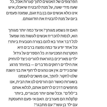
הפרצופים של האנשים לתוך קערות אוכל, כל
שעה מידי שעה, על מנת להבטיח שיאכלו; איש
אינו כולא אנשים עם בן/בת זוגם, שמונה פעמים
ביום על מנת להבטיח את הזדווגותם.
האם זה נשמע מגוחך? אז עד כמה יותר מגוחך
הוא, לנסות להכריח אנשים לעשות מה שמעל
לכל דבר אחר בא להם בצורה הטבעית ביותר!
וכל אחד יודע עד כמה נפוצה ברבים היא
הסקרנות המכניעה זו. כל הספרים על גידול
ילדים מאריכים בהוראות להורים כיצד להחזיק
את הילדים רחוקים מדברים — במיוחד מרגע
שהם ניידים. אין אנו נוהגים לדחוף את בני השנה
שלנו לחקור. להפך, אנו מושכים לעצמנו
בשערות כאשר הם הורסים לנו את הבית, אנו
מחפשים דרכים לרתום אותם, לכלוא אותם
ב"לולים". וככל שהם יותר מבוגרים, ביותר
קלקלות הם מעורבים. האם אי-פעם התעסקת
עם ילד בן עשר? עם מתבגר?