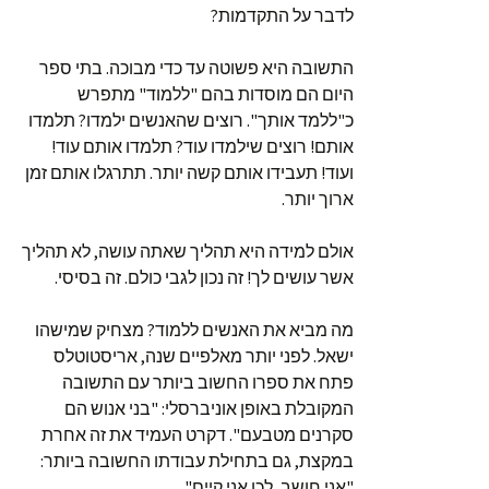
לדבר על התקדמות?
התשובה היא פשוטה עד כדי מבוכה. בתי ספר
היום הם מוסדות בהם "ללמוד" מתפרש
כ"ללמד אותך". רוצים שהאנשים ילמדו? תלמדו
אותם! רוצים שילמדו עוד? תלמדו אותם עוד!
ועוד! תעבידו אותם קשה יותר. תתרגלו אותם זמן
ארוך יותר.
אולם למידה היא תהליך שאתה עושה, לא תהליך
אשר עושים לך! זה נכון לגבי כולם. זה בסיסי.
מה מביא את האנשים ללמוד? מצחיק שמישהו
ישאל. לפני יותר מאלפיים שנה, אריסטוטלס
פתח את ספרו החשוב ביותר עם התשובה
המקובלת באופן אוניברסלי: "בני אנוש הם
סקרנים מטבעם". דקרט העמיד את זה אחרת
במקצת, גם בתחילת עבודתו החשובה ביותר:
"אני חושב, לכן אני קיים".