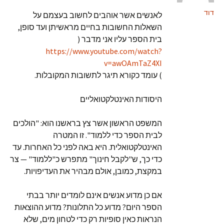
דוד
לאנשים אשר אוהבים לחשוב בעצמם על
השאלות החשובות בחיים מראשיתן ועד סופן,
בית הספר עליו אני מדבר (
https://www.youtube.com/watch?
v=awOAmTaZ4XI
) עומד כקורא תיגר לתשובות המקובלות.
היסודות האינטלקטואליים
המשפט הראשון אשר צץ בראשנו הוא: "הולכים
לבית הספר כדי ללמוד". זו המטרה
האינטלקטואלית. היא באה לפני כל האחרות. עד
כדי כך, ש"לקבל חינוך" מתפרש כ"ללמוד" — צר
במקצת, כמובן, אולם מבהיר את העדיפויות.
אם כן מדוע אנשים אינם לומדים יותר בבתי
הספר היום? מדוע כל התלונות? מדוע ההוצאות
הנראות כאין סופיות רק כדי לטחון מים, שלא