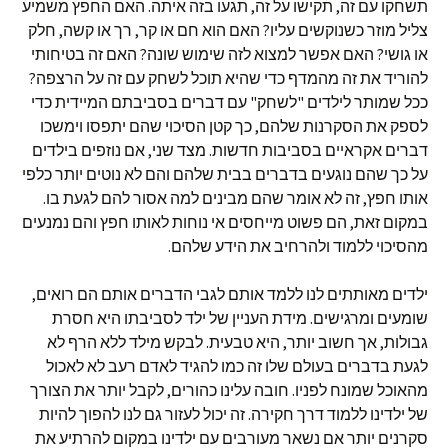
תשחקו עם זה, תקישו על זה, תגעו בזה איתה. האם החפץ משמיע
צליל מוזר כשנוקשים עליו? האם הוא חם או קר, רך או קשה, חלק
או גושי? האם אפשר למצוא לזה שימוש שונה? האם זה בטיחותי
להוריד את זה מהמדף כדי שהיא תוכל לשחק עם זה על הרצפה?
ככל שמותר לילדים "לשחק" עם דברים בסביבתם המיידית כדי
לספק את הסקרנות שלהם, כך קטן הסיכוי שהם יתפסו וימשכו
דברים אקראיים בסביבות חדשות. מצד שני, אם נוזפים בילדים
על כך שהם נוגעים בדברים בבית שלהם והם לא נוטים יותר כלפי
אותו חפץ, זה לא אומר שהם מבינים למה אסור להם לגעת בו.
במקום זאת, הם פשוט מייחסים אי נוחות לאותו חפץ והם נמנעים
מהסיכוי ללמוד ולהרחיב את הידע שלהם.
ילדים מאותתים לנו ללמד אותם לגבי הדברים אותם הם רואים,
שומעים ומרגישים. מידת העניין של ילד לסביבתו היא חסרת
גבולות, אך חשוב יותר, היא טבעית. לבקש מילד ללא הרף לא
לגעת בדברים בעולם שלו זה כמו להגיד לאדם רעב לא לאכול
מהאוכל שמונח לפניו. חובה עלינו כהורים, לקבל יותר את הצורך
של ילדינו ללמוד דרך חקירה. זה יכול לעזור גם לנו להפוך להיות
סקרנים יותר אם נשאר מעורבים עם ילדינו במקום להרתיע את