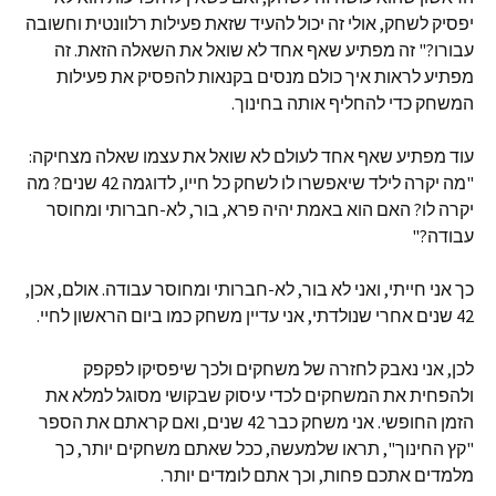
יפסיק לשחק, אולי זה יכול להעיד שזאת פעילות רלוונטית וחשובה
עבורו?" זה מפתיע שאף אחד לא שואל את השאלה הזאת. זה
מפתיע לראות איך כולם מנסים בקנאות להפסיק את פעילות
המשחק כדי להחליף אותה בחינוך.
עוד מפתיע שאף אחד לעולם לא שואל את עצמו שאלה מצחיקה:
"מה יקרה לילד שיאפשרו לו לשחק כל חייו, לדוגמה 42 שנים? מה
יקרה לו? האם הוא באמת יהיה פרא, בור, לא-חברותי ומחוסר
עבודה?"
כך אני חייתי, ואני לא בור, לא-חברותי ומחוסר עבודה. אולם, אכן,
42 שנים אחרי שנולדתי, אני עדיין משחק כמו ביום הראשון לחיי.
לכן, אני נאבק לחזרה של משחקים ולכך שיפסיקו לפקפק
ולהפחית את המשחקים לכדי עיסוק שבקושי מסוגל למלא את
הזמן החופשי. אני משחק כבר 42 שנים, ואם קראתם את הספר
"קץ החינוך", תראו שלמעשה, ככל שאתם משחקים יותר, כך
מלמדים אתכם פחות, וכך אתם לומדים יותר.