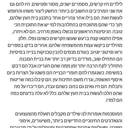
לילדים היו קרשים, מסמרים ישנים, מסור ופטישים. היו להם גם
את שני המרכיבים החשובים ביותר: החשק ליצור משהו והחופש
לעשות זאת. הם בילו אחר צהריים אחד בתכנון בית העץ שלהם,
תוך כדי שהם מתווכחים בהתלהבות למי יש את התוכנית הכי
טובה. הניסיונות הראשונים נכשלו באופן מרהיב. הם לא ויתרו,
אפילו התגאו קצת ברעש שעשו הקרשים כשהם נפלו. חלק
מהילדים ביקשו עצות מהמשפחה שלהם. אחרים בדקו בספרים
וראו סרטוני יוטיוב בעודם מנסים להבין טכניקות בנייה בסיסיות.
הם התחילו שוב, מודדים בדיוק רב יותר את בניית המבנה.
התהליך לקח הרבה יותר זמן ממה שהם העריכו אבל הם דבקו
במשימה. כשנגמרו להם חומרי הבנייה הם פשטו על חצרות ביום
איסוף האשפה, וגררו משם חתיכות עץ. הם קיבלו כמה שריטות
וחבלות. הם היו גאים גם בהם. כשהם עבדו, הם דיברו על מה
שהם הלכו לעשות בבית העץ שלהם. כלל לא עלה בדעתם כמה
הם למדו.
המוסכמות אומרות לנו שילדים מקבלים תועלת מהצעצועים
והגאדג'טים החינוכיים החדישים ביותר, משיעורים, אימוני
ספורט, ופעילויות אחרות שמתוכננות ומנוהלות על ידי מבוגרים.