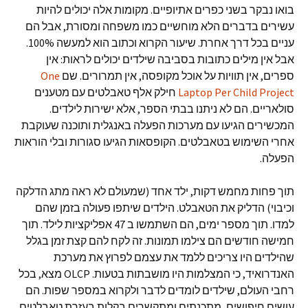
בואו נבקר בשני כפרים אתיופיים. מקומות אלה יכולים להיות
עשירים בדברים הלא מוחשיים כמו משפחה ומסורת, אבל הם
עניים בכל דרך אחרת. שיעור הקרוא וכתוב הוא למעשה 100%.
אבל אין מילים כתובות בסביבה שילדים יכולים לראות: אין
ספרים, אין תוויות על אוכל מקופסה, אין תמרורים. שם
One
Laptop Per Child Project
חילק אלף טאבלטים עם מטענים
סולאריים. הם לא ניתנו בבתי הספר, אלא ישירות לילדים.
המכשירים הגיעו עם מערכות הפעלה באנגלית ותוכנה שעוקבת
אחרי השימוש בטאבלטים. הקופסאות הגיעו סגורות ובלי הוראות
הפעלה.
תוך פחות מחמש דקות, ילד אחד (שמעולם לא ראה מתג הדלקה
וכיבוי) הדליק את הטאבלט. הילדים שיתפו פעולה בזמן שהם
למדו. תוך מספר ימים, הם השתמשו ב 47 אפליקציות לילד. תוך
חמישה חודשים הם צילמו תמונות. זה לקח להם קצת זמן בגלל
שהילדים היו צריכים ללמד את עצמם לפרוץ את מערכת
האנדרואיד, כי המצלמות היו מושבתות בטעות. OLCP מצא, בכל
רחבי העולם, שילדים לומדים לדבר ולקרוא במספר שפות. הם
עושים חיפושים, מתכנתים ומתקשרים בקלות בעזרת טאבלטים