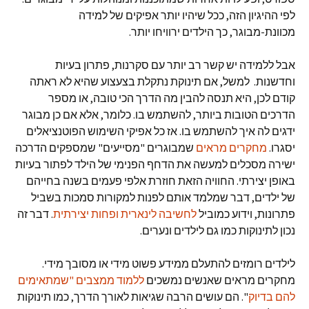
לפי ההיגיון הזה, ככל שיהיו יותר אפיקים של למידה
מכוונת-מבוגר, כך הילדים ירוויחו יותר.
אבל ללמידה יש קשר רב יותר עם סקרנות, פתרון בעיות
וחדשנות. למשל, אם תינוקת נתקלת בצעצוע שהיא לא ראתה
קודם לכן, היא תנסה להבין מה הדרך הכי טובה, או מספר
הדרכים הטובות ביותר, להשתמש בו. כלומר, אלא אם כן מבוגר
ידגים לה איך להשתמש בו. אז כל אפיקי השימוש הפוטנציאלים
יסגרו.
מחקרים מראים
שמבוגרים "מסייעים" שמספקים הדרכה
ישירה מסכלים למעשה את הדחף הפנימי של הילד לפתור בעיות
באופן יצירתי. החוויה הזאת חוזרת אלפי פעמים בשנה בחייהם
של ילדים, דבר שמלמד אותם לפנות למקורות סמכות בשביל
פתרונות, וידוע כמוביל
לחשיבה לינארית ופחות יצירתית
. דבר זה
נכון לתינוקות כמו גם לילדים ונערים.
לילדים רומזים להתעלם ממידע פשוט מידי או מסובך מידי.
מחקרים מראים שאנשים נמשכים
ללמוד ממצבים "שמתאימים
להם בדיוק
". הם עושים הרבה שגיאות לאורך הדרך, כמו תינוקות