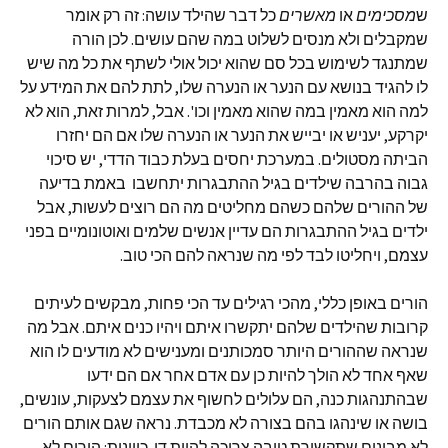
ש
מסכימים
או
מאשרים
כל דבר שהילד עושה: זה רק אומר
שמקבלים ולא מנסים לשלוט במה שהם עושים. לכן הורה
שמתנגד לשימוש בכל סם שהוא יכול אולי לשתף את כל מה שיש
לו להגיד בנושא עם הנער או הנערה שלו, לתת להם את המידע על
למה הוא מאמין במה שהוא מאמין וכו'. אבל, למרות זאת, הוא לא
יקרקע, יעניש או יבייש את הנער או הנערה שלו אם הם יחזרו
הביתה מסטולים. במערכת יחסים בעלת כבוד הדדי, יש סיכוי
גבוה בהרבה שילדים בגיל ההתבגרות יתחשבו באמת בדיעה
של ההורים שלהם כשהם מחליטים מה הם רוצים לעשות, אבל
ילדים בגיל ההתבגרות הם עדיין אנשים שלמים ואוטונומיים בפני
עצמם, ויחליטו לבד לפי מה שנראה להם הכי טוב.
הורים באופן כללי, מהכי רגילים עד הכי פחות, מבקשים לעיתים
קרובות שהילדים שלהם יתקשרו איתם ויהיו כנים איתם. אבל מה
שנראה שההורים היותר סמכותנים ומענישים לא מודעים לו הוא
שאף אחד לא הולך להיות כן עם אדם אחר אם הם ידעו
שבהתנהגות כנה, הם עלולים לחשוף את עצמם לצעקות, עונשים,
בושה או שינהגו בהם בצורה לא מכבדת. נראה שגם אותם הורים
לא מבינים שתקשורת טובה צריכה להיות דו-כיוונית: הורים לא