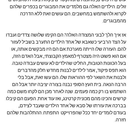
זולים. הילדים האלה גם מלמדים את המבוגרים בכפרים שלהם
לקרוא ולהשתמש במחשבים. הם עושים זאת ללא הדרכה
מהמבוגרים.
אז איך הלך לבוני המצודה האלה? הם הקימו שלושה צדדים ועבדו
על הצד הרביעי כשאבא של אחד הילדים התערב בשביל לעזור
להם. העזרה שלו הייתה מוערכת אם הם היו מבקשים אותה, או
אם הוא פשוט היה מצטרף למאמץ הקבוצתי, אבל האדם הזה,
בעל הכוונות הטובות, החליט שהילדים לא עושים עבודה טובה.
הוא תפס פיקוד, אמר לילדים לבנות מחדש חלק מהדברים
ולבנות את השאר לפי ההוראות שלו. הם עשו זאת, אבל בלי
הרבה הנאה. בית העץ הסופי נבנה בצורה יציבה יותר אבל הם
השתמש בו רק כמה פעמים. שנה לאחר מכן הם לקחו משם כמה
קרשים והכינו מהם מכונית קרטינג, ואז עוד אחת. הפעם הם קיבלו
בברכה את עזרתו של סבא של אחד הילדים שעבד לצידם,
בעודם לומדים יחד ככל שהפרוייקט התפתח. ההתלהבות שלהם
חזרה.