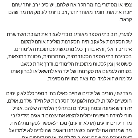
צפוי או מסתורי בחומר הקריאה שלהם, יש סיכוי רב יותר שהם
יזכרו את אותו חומר מאוחר יותר, ויבינו יותר לעומק את מה שהם
קראו".
לצערי, רוב בתי הספר מאורגנים כדי לעצור את תגובת השרשרת
של הסקרנות על עקבותיה. הסקרנות מוליכה אותנו למקום
אינדיבידואלי, והיא בדרך כלל מתנגשת עם תוכנית הלימודים.
בסביבת בתי הספר הסטנדרטית, התחרותית, מכוונת התוצאות,
פשוט אין זמן לסטות מתוכנית הלימודים. ודרך אחת כמעט
בטוחה לעמעם את סקרנותו של ילד היא לתשאל או לבחון אותו
על מה שהוא למדו כתוצאה מחוויה מסוימת.
מצד שני, הורים של ילדים שחיים כאילו בתי הספר כלל לא קיימים
חופשיים לגלות, לטפח ולגונן על הסקרנות של הילד שלהם. אולם,
זה דורש אמונה ובטחון בילדים ובתהליך הלמידה שלהם. אפילו
הורי למידה חופשית יכולים למצוא את עצמם דואגים מידי לגבי
מה הילדים יודעים (או לא יודעים) מכדי לאפשר לסקרנות להיות
מה שמנחה את ילדיהם. כשאנחנו דואגים שהילדים לא ילמדו על
דעת עצמם מה שהם "אמורים" לדעת, אנחנו דוחקים את