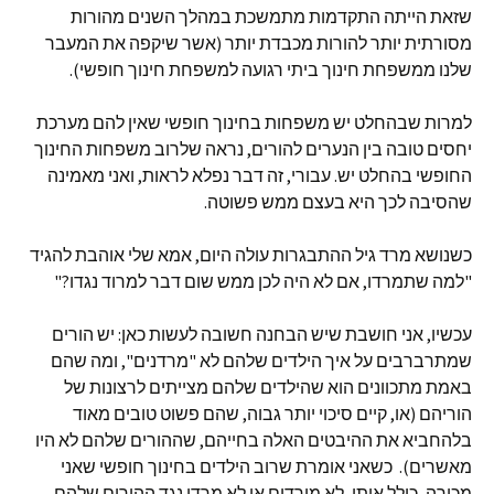
שזאת הייתה התקדמות מתמשכת במהלך השנים מהורות
מסורתית יותר להורות מכבדת יותר (אשר שיקפה את המעבר
שלנו ממשפחת חינוך ביתי רגועה למשפחת חינוך חופשי).
למרות שבהחלט יש משפחות בחינוך חופשי שאין להם מערכת
יחסים טובה בין הנערים להורים, נראה שלרוב משפחות החינוך
החופשי בהחלט יש. עבורי, זה דבר נפלא לראות, ואני מאמינה
שהסיבה לכך היא בעצם ממש פשוטה.
כשנושא מרד גיל ההתבגרות עולה היום, אמא שלי אוהבת להגיד
"למה שתמרדו, אם לא היה לכן ממש שום דבר למרוד נגדו?"
עכשיו, אני חושבת שיש הבחנה חשובה לעשות כאן: יש הורים
שמתרברבים על איך הילדים שלהם לא "מרדנים", ומה שהם
באמת מתכוונים הוא שהילדים שלהם מצייתים לרצונות של
הוריהם (או, קיים סיכוי יותר גבוה, שהם פשוט טובים מאוד
בלהחביא את ההיבטים האלה בחייהם, שההורים שלהם לא היו
מאשרים). כשאני אומרת שרוב הילדים בחינוך חופשי שאני
מכירה, כולל אותי, לא מורדים או לא מרדו נגד ההורים שלהם