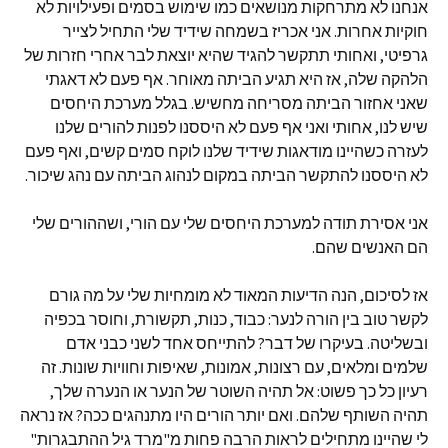
אנחנו לא מתרחקות מנושאים כמו שימוש בסמים ופעילויות לא
חוקיות אחרות. אני אכריז בשמחה שידיד שלי התחיל לצייר
גרפיטי, ואחותי תתקשר להגיד שהיא יוצאת לבר אחרי חזרות של
הלהקה שלה, אז היא תגיע הביתה מאוחר. אף פעם לא דאגתי
שאני אחזור הביתה מסריחה מחשיש. בגלל מערכת היחסים
שיש לנו, אחותי ואני אף פעם לא היססנו לפנות להורים שלנו
לעזרה כשהיינו מודאגות שידיד שלנו לוקח סמים קשים, ואף פעם
לא היססנו להתקשר הביתה במקום לנהוג הביתה עם נהג שיכור.
אני אסירת תודה למערכת היחסים שלי עם הורי, ושההורים שלי
הם האנשים שהם.
אז לסיכום, הנה הדיעות המאוד לא מומחיות שלי על מה גורם
לקשר טוב בין הורה לנער: כבוד, כנות, תקשורת, וחוסר בכפיה
ובשליטה. בעיקרו של דבר? להתייחס אחד לשני כבני אדם
שלמים ומלאים, עם רצונות, אמונות, שאיפות וחוויות שונות. זה
רעיון כל כך פשוט: אל תהיה השוטר של הנער או הנערה שלך,
תהיה השותף שלהם. ואם יותר הורים היו מתנהגים ככה? אז נראה
לי שהיינו מתחילים לראות הרבה פחות מ"מרד גיל ההתבגרות"