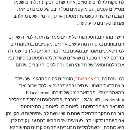
לתינוקות לגילויים וניסויים, את גישתם הסקרנית לחיים שכמו
מטיילים קטנים, הם מוקסמים מכל היבט של סביבתם. זאת
תגובת שרשרת: כשמשהו מסקרן אותנו, הדמיון שלנו מתלהב
ואנחנו סקרנים לדעת עוד.
הישר מהרחם, הסקרנות של ילדים ממריצה את הלמידה שלהם.
הם בוחנים בקפידה מה עושים אחרים, מקשיבים בתשומת לב
למה שאנשים אומרים, נוגעים בכל דבר, חוקרים כל דבר שנקרה
בדרכם. לאחר מכן, הם שואלים שאלות ללא הפסק בניסיון להבין
את הלמה והאיך של תחומי העניין ההולכים והגוברים שלהם.
כמו שכתבתי
במאמר אחר
, מומחים לחינוך הדגימו שכשילד
רוצה לדעת משהו, יש סיכוי רב יותר שהוא ילמד ויזכור זאת.
במאמר מגיליון פברואר 2013 של הירחון Educational
Leadership, סוזן אנגל – מחברת, פסיכולוגית ומנהלת המחלקה
להוראה באוניברסיטת וויליאמס בוויליאמסון, מסצ'וסטס –
הזכירה מחקר מתחילת שנות ה-90 ששם לב שתינוקות שיחקו זמן
ארוך יותר ובדקו יותר, צעצועים שהם הראו בהם עניין קודם לכן.
היא כותבת, "כשתלמידים מבוגרים יותר מסוקרנים מתיאור לא