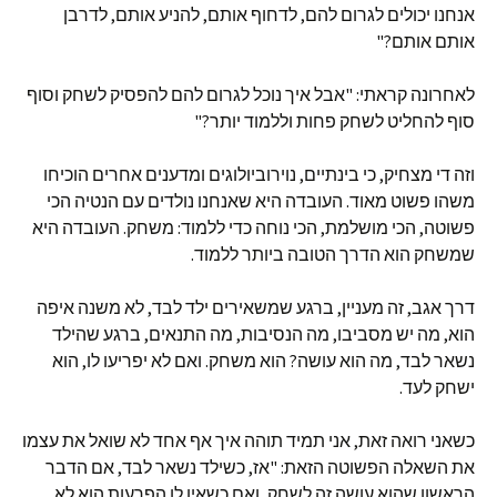
אנחנו יכולים לגרום להם, לדחוף אותם, להניע אותם, לדרבן
אותם אותם?"
לאחרונה קראתי: "אבל איך נוכל לגרום להם להפסיק לשחק וסוף
סוף להחליט לשחק פחות וללמוד יותר?"
וזה די מצחיק, כי בינתיים, נוירוביולוגים ומדענים אחרים הוכיחו
משהו פשוט מאוד. העובדה היא שאנחנו נולדים עם הנטיה הכי
פשוטה, הכי מושלמת, הכי נוחה כדי ללמוד: משחק. העובדה היא
שמשחק הוא הדרך הטובה ביותר ללמוד.
דרך אגב, זה מעניין, ברגע שמשאירים ילד לבד, לא משנה איפה
הוא, מה יש מסביבו, מה הנסיבות, מה התנאים, ברגע שהילד
נשאר לבד, מה הוא עושה? הוא משחק. ואם לא יפריעו לו, הוא
ישחק לעד.
כשאני רואה זאת, אני תמיד תוהה איך אף אחד לא שואל את עצמו
את השאלה הפשוטה הזאת: "אז, כשילד נשאר לבד, אם הדבר
הראשון שהוא עושה זה לשחק, ואם כשאין לו הפרעות הוא לא