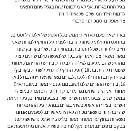
בגיל ההתבגרות, אני לא מתכוונת שזה בגלל שהם התאימו
לדמות הילד המושלם של איזה הורה
צר-אופקים-סמכותני-פרברי.
בעוד שאף פעם לא הייתי ממש בכל הקטע של אלכוהול וסמים,
בהחלט התחלתי לשתות הרבה לפני הגיל החוקי (למרות שאני
חייבת להודות שכל התרבות במחוז הבית שלי בקוויבק שונה
מאוד משאר צפון אמריקה, בכך שלמעשה כולם שותים קצת
מהרגע שהם מגיעים לגיל ההתבגרות, בידיעת הוריהם). אחותי,
שעומדת להיות בת 18 (הגיל החוקי להתחיל לשתות בקוויבק)
בקיץ הקרוב התחילה ללכת לברים מאז שהיא הייתה בת 15 או
16, בידיעת ההורים שלנו (שוב, מנהג נפוץ מאוד במונטריאול).
אחותי ואני היינו שתינו נגד מדינות, היררכיה וסמכות במוצהר
במשך שנים. צבעתי את השיער שלי בצבעים מוזרים, גילחתי את
השיער בצידי הראש ולבשתי בגדים במהלך גיל ההתבגרות
שהרבה הורים שאני מכירה לא היו מאשרים. לפעמים אנחנו
נשארות בחוץ עד מאוחר מאוד בלילה. ידוע עלינו שהשתתפנו
בטקסים פגניים. אנחנו מקללות בחופשיות. אנחנו מתרועעות עם