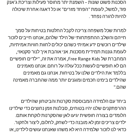
הסכנות פשוט שונות – השמנת יתר מחוסר פעילות וצריכת ג'אנק
פוד, למשל, לעומת "הפחד מזרים" או כל דאגה אחרת שיכולה
להיות להורה נפחד .
למרות שכל משפחה צריכה לקבל החלטות בטיחות על סמך
חייהם והשלב ההתפתחותי של הילד שלהם, אנחנו חייבים לזכור
שילדים רוכשים ידע אמיתי כשהם יכולים לחוות חוויות אמיתיות,
לעומת גוננות תמידית מסכנות. אני אוהבת איך לנור סקנאזי,
המחברת של Free Range Kids, אמרה את זה, "ילדים חופשיים
הם לא חופשיים לעשות ככל עולה על רוחם. אנחנו מאמינים
בללמד את הילדים שלנו על בטיחות. אנחנו גם מאמינים
שהילדים בימינו חכמים ומוגנים יותר ממה שהחברה מאמינה
שהם."
ביחד עם הלמידה המבוססת סקרנות והביטחון שהילדים
ההרפתקנים שלנו יהיו בטוחים, סבלנות וזמן נחוצים כדי שילדינו
הלומדים בצורה חופשית יגיעו לאן שהסקרנות לוקחת אותם.
ילדים צריכים זמן לא מובנה כדי לשחק, לחלום, ליצור ולחקור.
כדאי לנו לזכור שלמידה היא לא משהו שאנחנו עושים לילדינו, או