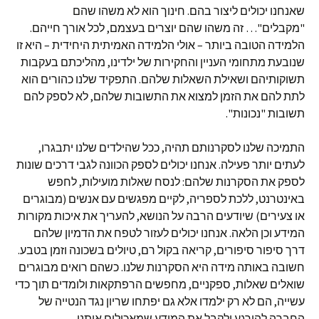
שאנחנו יכולים ליצור בהם. חינוך הוא לא משהו שהם
"מקבלים"… זה משהו שהם יוצרים בעצמם, לכל אורך חייהם.
הלמידה הטובה ביותר – אולי הלמידה האמיתית היחידית – היא זו
שנובעת מתחומי העניין והחקירות של ילדינו, מהליכתם בעקבות
תשוקותיהם ושאילת השאלות שלהם. התפקיד שלנו כהורים הוא
לתת להם את הזמן למצוא את התשובות שלהם, לא לספק להם
תשובות "נכונות".
התמיכה שלנו לסקרנותם תהיה, ככל שהילדים שלנו יתבגרו,
לעתים יותר פעילה. אנחנו יכולים לספק הכוונה לגבי דרכים שונות
לספק את הסקרנות שלהם: לנסח שאלות מועילות, לחפש
באינטרנט, ללכת לספריה, לקיים מפגשים עם אנשים (מבוגרים
או צעירים) שיודעים הרבה על הנושא, להעריך את איכות מקורות
המידע וכן הלאה. אנחנו יכולים לעזור לטפח את הדמיון שלהם
דרך סיפור סיפורים, קריאה בקול רם, טיולים בשכונה וזמן בטבע.
חשובה באותה מידה היא הסקרנות שלנו. כשהם רואים מבוגרים
שואלים שאלות, ספקניים, מחפשים הרפתקאות ולומדים תוך כדי
עשייה, הם לא רק ילמדו אלא גם יפתחו שריון נגד הנטייה של
החברה להירגע ולקבל את המידע שמאכילים אותנו.