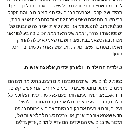
לבד, רק כשהייתי בציבור עם קהל שישפוט אותי. זה כל כך הפוך!
תמיד יש לי קהל – ארבעת הבנים שלי תמיד צופים בי
והם
הקהל
הכי חשוב. הם אלה שאני צריכה להראות להם כמה אני אוהבת,
סבלנית ו"נטולת צעקות" אני יכולה להיות. אני רוצה שהבנים שלי
ישפטו אותי ויצהירו, "אמא שלי היא האמא הכי טובה בעולם!" אני
נזכרת בזה כשאני בבית ואני חושבת שאני לא יכולה להחזיק
מעמד. מסתבר שאני יכולה… אני עושה את זה כשאני בחוץ כל
הזמן!
3. ילדים הם ילדים – ולא רק ילדים, אלא גם אנשים.
כמוני, לילדים שלי יש ימים טובים וימים רעים. בחלק מהימים הם
נעימים ומתוקים ומקשיבים לי. בימים אחרים הם זועפים וקשים.
דרך אגב, אני תמיד נעימה ואף פעם לא קשה. תמיד. הא! וכמו כל
הילדים, הבנים שלי רעשניים לפעמים, הם מסרבים לנעול
נעליים, והם צובעים את הקיר במיוחד אם הוא מכוסה בטפט
חדש שאמא אוהבת. אז כן, אני צריכה לשים לב לציפיות שלי,
ולזכור שהבנים שלי הם ילדים: הם עדיין לומדים, עדיין גדלים,