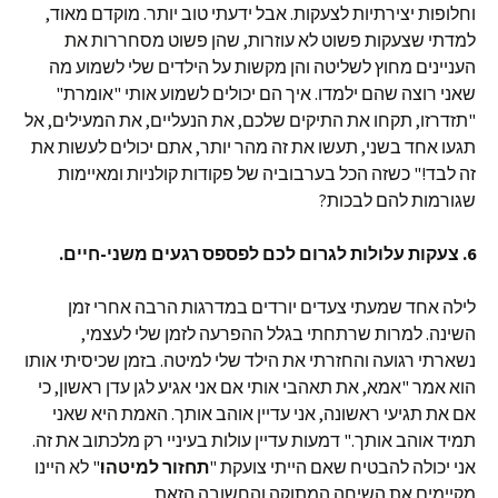
וחלופות יצירתיות לצעקות. אבל ידעתי טוב יותר. מוקדם מאוד,
למדתי שצעקות פשוט לא עוזרות, שהן פשוט מסחררות את
העניינים מחוץ לשליטה והן מקשות על הילדים שלי לשמוע מה
שאני רוצה שהם ילמדו. איך הם יכולים לשמוע אותי "אומרת"
"תזדרזו, תקחו את התיקים שלכם, את הנעליים, את המעילים, אל
תגעו אחד בשני, תעשו את זה מהר יותר, אתם יכולים לעשות את
זה לבד!" כשזה הכל בערבוביה של פקודות קולניות ומאיימות
שגורמות להם לבכות?
6. צעקות עלולות לגרום לכם לפספס רגעים משני-חיים.
לילה אחד שמעתי צעדים יורדים במדרגות הרבה אחרי זמן
השינה. למרות שרתחתי בגלל ההפרעה לזמן שלי לעצמי,
נשארתי רגועה והחזרתי את הילד שלי למיטה. בזמן שכיסיתי אותו
הוא אמר "אמא, את תאהבי אותי אם אני אגיע לגן עדן ראשון, כי
אם את תגיעי ראשונה, אני עדיין אוהב אותך. האמת היא שאני
תמיד אוהב אותך." דמעות עדיין עולות בעיניי רק מלכתוב את זה.
אני יכולה להבטיח שאם הייתי צועקת "
תחזור למיטה!
" לא היינו
מקיימים את השיחה המתוקה והחשובה הזאת.