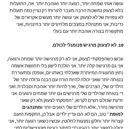
עושה אותי שמחה יותר, רגועה יותר ואוהבת יותר. אה, התועלות
בלא לצעוק נמשכות הרבה מעבר להורות! רק נציין כמה תועלות
לא צפויות של לא לצעוק: אני עושה יותר מעשים אקראיים של
נדיבות, אני מתנהלת במצבים מלחיצים יותר בחינניות, ואני
מתקשרת בצורה אוהבת יותר עם בעלי.
10. לא לצעוק מרגיש פנומנלי לכולם.
עכשו כשהפסקתי לצעוק, אני לא רק מרגישה יותר שמחה ורגועה,
אני גם מרגישה קלה יותר. אני הולכת לישון בלי תחושות אשמה
(חוץ מהעוגיה המיותרת שאכלתי באותו יום, אופס) ומתעוררת
בטוחה יותר שאני יכולה להיות הורה עם הבנה גדולה יותר של
הילדים שלי, הצרכים שלי, ואיך להיות יותר אוהבת וסבלנית. ואני
די בטוחה שהילדים שלי מרגישים גם יותר שמחים ורגועים. אני
יודעת שכולם רוצים לקרוא, "הפסקתי לצעוק ולא רק שאני
מרגישה נהדר, אלא הילדים שלי רגועים יותר
ומתנהגים
למופת
." טוב, הם לא. הם עדיין ילדים. אבל כן, התקפות הזעם
קצרות יותר וחלקן נמנעות לחלוטין. עכשיו כשאני רגועה יותר, אני
יכולה לחשוב יותר בהגיון כדי לפתור בעיות פוטנציאליות לפני