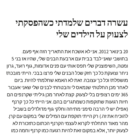
עשרה דברים שלמדתי כשהפסקתי
לצעוק על הילדים שלי
20 בינואר 2012. אני לא אשכח את התאריך הזה אף פעם.
בחושבי שאני לבד בבית עם ארבעת הבנים שלי, שהיו אז בני 5
ומטה, השיפוצניק שלי תפס אותי עם פנים אדומות, גוף רועד, גרון
ניחר וצועקת כל כך חזק שכל הבנים שלי פרצו בבכי. הייתי מובכת!
מושפלת! וכל כך עצובה. זאת לא האמא שחלמתי להיות. ביום
לאחר מכן החלטתי שנמאס לי והבטחתי לבנים שלי שאני אעבור
365 ימים רצופים בלי לצעוק. קצת לאחר מכן גיליתי שקרנפים הם
חיות רגועות שתוקפות כשמתגרים בהם. אני הייתי
כל כך
קרנף
(אפילו יש לי הרבה סימני מתיחה וחלקי גוף מדולדלים בשביל
להוכיח את זה.) רק הייתי תוקפת עם המילים שלי במקום עם קרן.
מהר מאוד התחלתי לקרוא לעצמי הקרנף הכתום כתזכורת לא
לצעוק יותר, אלא במקום זאת להיות רגועה כמו קרנף וחמה כמו