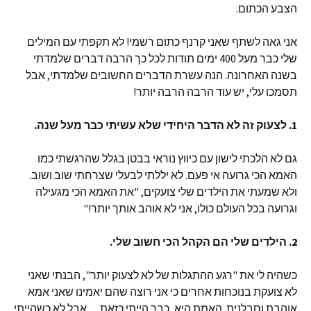
הצבע הכתום.
אני גאה לשתף שאני קרנף כתום רשמי! לא תקפתי עם המילים
שלי כבר מעל 400 ימים תודות לכל כך הרבה דברים שלמדתי
בשנה האחרונה. הנה עשרת הדברים החשובים שלמדתי, אבל
תסמכו עלי, יש עוד הרבה הרבה יותר!
1. לצעוק זה לא הדבר היחידי שלא עשיתי כבר מעל שנה.
גם לא הלכתי לישון עם כיווץ נוראי בבטן בגלל שהרגשתי כמו
האמא הכי גרועה אי פעם. לא יללתי לבעלי שצרחתי שוב ושוב.
ולא שמעתי את הילדים שלי צועקים, "את האמא הכי מגעילה
וגרועה בכל העולם כולו, אני לא אוהב אותך יותר!"
2. הילדים שלי הם הקהל הכי חשוב שלי.
כשהיה לי את "רגע ההתגלות של לא לצעוק יותר", הבנתי שאני
לא צועקת בנוכחות אחרים כי אני רוצה שהם יאמינו שאני אמא
אוהבת וסבלנית. האמת היא, כבר הייתי כזאת… אבל לא כשהייתי