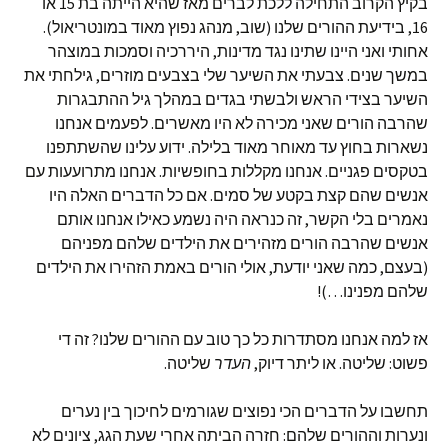
בקיץ הקרוב התחילה ללכת לברים מאז שהיא הייתה בת 15 או
16, בידיעת ההורים שלנו (שוב, מנהג נפוץ מאוד במונטריאול).
אחותי ואני היינו שתינו נגד מדינות, היררכיה וסמכות במוצהר
במשך שנים. צבעתי את השיער שלי בצבעים מוזרים, גילחתי את
השיער בצידי הראש ולבשתי בגדים במהלך גיל ההתבגרות
שהרבה הורים שאני מכירה לא היו מאשרים. לפעמים אנחנו
נשארות בחוץ עד מאוחר מאוד בלילה. ידוע עלינו שהשתתפנו
בטקסים פגניים. אנחנו מקללות בחופשיות. אנחנו מתרועעות עם
אנשים שהם קצת בקטע של סמים. אם כל הדברים האלה היו
נאמרים בלי הקשר, זה כנראה היה נשמע כאילו אנחנו אותם
אנשים שהרבה הורים מזהירים את הילדים שלהם מפניהם
(בעצם, כמה שאני יודעת, אולי הורים באמת הזהירו את הילדים
שלהם מפנינו…)!
אז למה אנחנו מסתדרות כל כך טוב עם ההורים שלנו? זה די
פשוט: שליטה. או ליתר דיוק,
העדר
שליטה.
תחשבו על הדברים הכי נפוצים שגורמים לחיכוך בין נערים
ונערות וההורים שלהם: חזרה הביתה אחרי שעת הגג, ציונים לא