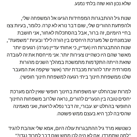
שלא נכון הוא שזה בלתי נמנע.
שנות גיל ההתבגרות המפחידות הגיעו אל המשפחה שלי,
ולהפתעת ההורים שלי, שום דבר נורא לא קרה. כלומר, בעיות צצו
בחיי היומיום, זה ברור, אבל בהסתכלות לאחור, אני חושבת
שבמונחים של מערכת היחסים בין הורה לילד ובעיות "משמעת",
שנות ההתבגרות היו (ועדיין, כי אחותי עדיין נערה) רגועים יותר
מאשר שהם היו כשהיינו צעירות יותר. אני מייחסת את זה לעובדה
שזאת הייתה התקדמות מתמשכת במהלך השנים מהורות
מסורתית יותר להורות מכבדת יותר (אשר שיקפה את המעבר
שלנו ממשפחת חינוך ביתי רגועה למשפחת חינוך חופשי).
למרות שבהחלט יש משפחות בחינוך חופשי שאין להם מערכת
יחסים טובה בין הנערים להורים, נראה שלרוב משפחות החינוך
החופשי בהחלט יש. עבורי, זה דבר נפלא לראות, ואני מאמינה
שהסיבה לכך היא בעצם ממש פשוטה.
כשנושא מרד גיל ההתבגרות עולה היום, אמא שלי אוהבת להגיד
"למה שתמרדו, אם לא היה לכן ממש שום דבר למרוד נגדו?"