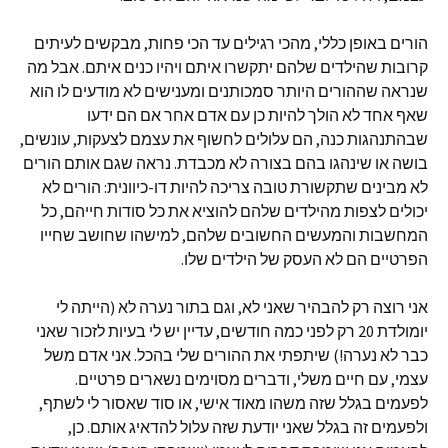
הורים באופן כללי, מהכי רגילים עד הכי פחות, מבקשים לעיתים
קרובות שהילדים שלהם יתקשרו איתם ויהיו כנים איתם. אבל מה
שנראה שההורים היותר סמכותנים ומענישים לא מודעים לו הוא
שאף אחד לא הולך להיות כן עם אדם אחר אם הם ידעו
שבהתנהגות כנה, הם עלולים לחשוף את עצמם לצעקות, עונשים,
בושה או שינהגו בהם בצורה לא מכבדת. נראה שגם אותם הורים
לא מבינים שתקשורת טובה צריכה להיות דו-כיוונית: הורים לא
יכולים לצפות מהילדים שלהם להוציא את כל סודות חייהם, כל
המחשבות והמעשים החשובים שלהם, למישהו שחושב שחייו
הפרטיים הם לא העסק של הילדים שלו.
אני רוצה רק להבהיר שאני לא, וגם בתור נערה לא (הייתה לי
יומולדת 20 רק לפני כמה חודשים, עדיין יש לי בעיות לזכור שאני
כבר לא נערה!) שיתפתי את ההורים שלי בהכל. אני אדם משל
עצמי, עם חיים משלי, ודברים מסוימים נשארים פרטיים.
לפעמים בגלל שזה משהו מאוד אישי, או סוד שאסור לי לשתף,
ולפעמים זה בגלל שאני יודעת שזה עלול להדאיג אותם. כן,