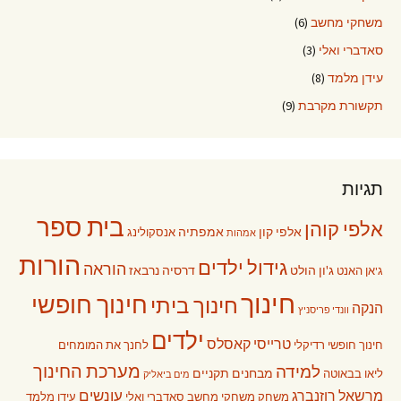
משחקי מחשב
(6)
סאדברי ואלי
(3)
עידן מלמד
(8)
תקשורת מקרבת
(9)
תגיות
בית ספר
אלפי קוהן
אלפי קון
אמפתיה
אנסקולינג
אמהות
הורות
גידול ילדים
הוראה
ג'ון הולט
דרסיה נרבאז
ג'אן האנט
חינוך
חינוך חופשי
חינוך ביתי
הנקה
וונדי פריסניץ
ילדים
טרייסי קאסלס
חינוך חופשי רדיקלי
לחנך את המומחים
מערכת החינוך
למידה
מבחנים תקניים
ליאו בבאוטה
מים ביאליק
עונשים
מרשאל רוזנברג
משחק
משחקי מחשב
סאדברי ואלי
עידן מלמד