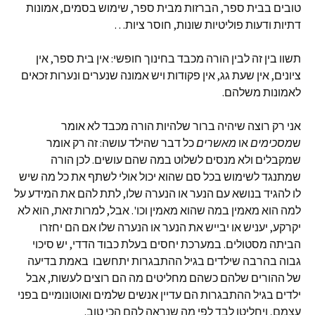
טובים בבית ספר, הברזות מבית ספר, שימוש בסמים, אמונות
דתיות ודעות פוליטיות שונות, חוסר ציות…
תשוו בין זה לבין הורה מכבד בחינוך חופשי: אין בית ספר, אין
ציונים, אין שעת גג, אין פקודות ויש אמונה שנערים ונערות זכאים
לאמונות משלהם.
אני רק רוצה שיהיה ברור שלהיות הורה מכבד לא אומר
ש
מסכימים
או
מאשרים
כל דבר שהילד עושה: זה רק אומר
שמקבלים ולא מנסים לשלוט במה שהם עושים. לכן הורה
שמתנגד לשימוש בכל סם שהוא יכול אולי לשתף את כל מה שיש
לו להגיד בנושא עם הנער או הנערה שלו, לתת להם את המידע על
למה הוא מאמין במה שהוא מאמין וכו'. אבל, למרות זאת, הוא לא
יקרקע, יעניש או יבייש את הנער או הנערה שלו אם הם יחזרו
הביתה מסטולים. במערכת יחסים בעלת כבוד הדדי, יש סיכוי
גבוה בהרבה שילדים בגיל ההתבגרות יתחשבו באמת בדיעה
של ההורים שלהם כשהם מחליטים מה הם רוצים לעשות, אבל
ילדים בגיל ההתבגרות הם עדיין אנשים שלמים ואוטונומיים בפני
עצמם, ויחליטו לבד לפי מה שנראה להם הכי טוב.