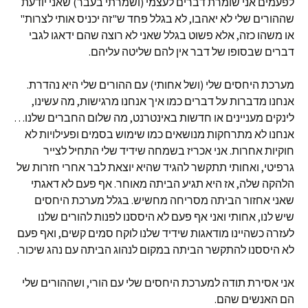
לפעמים אני שומרת דברים לעצמי (ושמרתי בעבר) שאני יודעת
שההורים שלי לא יאהבו, לא בגלל פחד ש"זה יכניס אותי לצרות"
או משהו כזה, אלא פשוט בגלל שאני לא רוצה שהם ידאגו לגבי
דברים שבסופו של דבר אין להם שליטה עליהם.
מערכת היחסים שלי (ושל אחותי) עם ההורים שלי היא נהדרת.
אנחנו מדברות על דברים כמו איך אנחנו מרגישות, מה עשינו,
לינקים מעניינים או חדשות באינטרנט, מה שלום החברים שלנו…
אנחנו לא מתרחקות מנושאים כמו שימוש בסמים ופעילויות לא
חוקיות אחרות. אני אכריז בשמחה שידיד שלי התחיל לצייר
גרפיטי, ואחותי תתקשר להגיד שהיא יוצאת לבר אחרי חזרות של
הלהקה שלה, אז היא תגיע הביתה מאוחר. אף פעם לא דאגתי
שאני אחזור הביתה מסריחה מחשיש. בגלל מערכת היחסים
שיש לנו, אחותי ואני אף פעם לא היססנו לפנות להורים שלנו
לעזרה כשהיינו מודאגות שידיד שלנו לוקח סמים קשים, ואף פעם
לא היססנו להתקשר הביתה במקום לנהוג הביתה עם נהג שיכור.
אני אסירת תודה למערכת היחסים שלי עם הורי, ושההורים שלי
הם האנשים שהם.