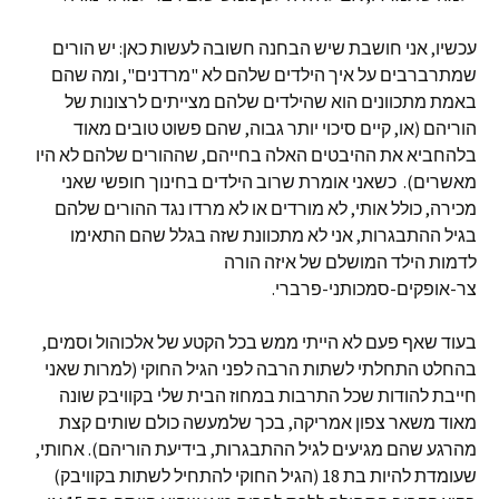
עכשיו, אני חושבת שיש הבחנה חשובה לעשות כאן: יש הורים
שמתרברבים על איך הילדים שלהם לא "מרדנים", ומה שהם
באמת מתכוונים הוא שהילדים שלהם מצייתים לרצונות של
הוריהם (או, קיים סיכוי יותר גבוה, שהם פשוט טובים מאוד
בלהחביא את ההיבטים האלה בחייהם, שההורים שלהם לא היו
מאשרים). כשאני אומרת שרוב הילדים בחינוך חופשי שאני
מכירה, כולל אותי, לא מורדים או לא מרדו נגד ההורים שלהם
בגיל ההתבגרות, אני לא מתכוונת שזה בגלל שהם התאימו
לדמות הילד המושלם של איזה הורה
צר-אופקים-סמכותני-פרברי.
בעוד שאף פעם לא הייתי ממש בכל הקטע של אלכוהול וסמים,
בהחלט התחלתי לשתות הרבה לפני הגיל החוקי (למרות שאני
חייבת להודות שכל התרבות במחוז הבית שלי בקוויבק שונה
מאוד משאר צפון אמריקה, בכך שלמעשה כולם שותים קצת
מהרגע שהם מגיעים לגיל ההתבגרות, בידיעת הוריהם). אחותי,
שעומדת להיות בת 18 (הגיל החוקי להתחיל לשתות בקוויבק)