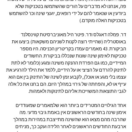
פה, אנחנו לא מדברים על הורים שהשתמשו בטכניקות שלא
ביודעין או שנאמר להם על ידי רופאים, יועצי שינה וכו' להשתמש
בטכניקות האלה מוקדם.)
דר. פמלה דאגלס ודר. פיטר היל מאוניברסיטת קווינסלנד
באוסטרליה (שהייתי רוצה לקנות לשניהם משקאות) ביצעו את
הביקורת. 43 מאמרים עמדו בקריטריון הכניסה. היו מספר
טכניקות לאימון שינה שונות שנכללו בביקורת. החשודים
המיידיים, כמו גם הפרדת ההנקה משינה ומגע (כלומר לא לתת
לתינוק להרדם על הציצי או על הידיים, ללמד את הילד להרגיע את
עצמו בלי מגע או אוכל), לקבוע זמן לשינה של התינוק בין אם הוא
עייף או לא, והפחתה של גירוי במהלך היום. הם בחנו את כל אלה
לגבי התוצאות המשוייכות אליהם לתינוקות ולאמהות.
אחד הגילויים המטרידים ביותר הוא שלמאמרים שמעודדים
אימון שינה בחודשים הראשונים אין באמת גיבוי מדעי. מה
שהרבה מהם מצאו הוא שהשינה מתייצבת במהירות במהלך
ארבעת החודשים הראשונים לאחר הלידה ועקב כך, מניחים