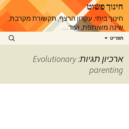
דלג
חינוך פשוט
תוכן
חינוך ביתי, עקרון הרצף, תקשורת מקרבת,
שינה משותפת, ועוד…
חיפוש:
תפריט
ארכיון תגיות: Evolutionary
parenting