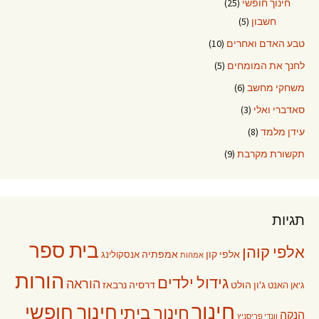
חינוך חופשי
(25)
חשבון
(5)
טבע האדם ואחרים
(10)
לחנך את המומחים
(5)
משחקי מחשב
(6)
סאדברי ואלי
(3)
עידן מלמד
(8)
תקשורת מקרבת
(9)
תגיות
בית ספר
אלפי קוהן
אלפי קון
אמפתיה
אנסקולינג
אמהות
הורות
גידול ילדים
הוראה
ג'ון הולט
דרסיה נרבאז
ג'אן האנט
חינוך
חינוך חופשי
חינוך ביתי
הנקה
וונדי פריסניץ