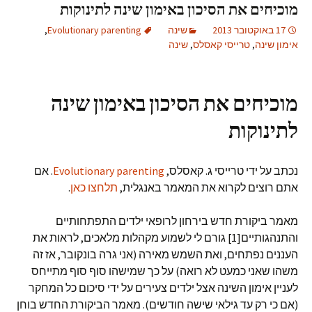
מוכיחים את הסיכון באימון שינה לתינוקות
17 באוקטובר 2013
שינה
Evolutionary parenting
,
אימון שינה
,
טרייסי קאסלס
,
שינה
מוכיחים את הסיכון באימון שינה
לתינוקות
נכתב על ידי טרייסי ג. קאסלס,
Evolutionary parenting
. אם
אתם רוצים לקרוא את המאמר באנגלית,
תלחצו כאן
.
מאמר ביקורת חדש בירחון לרופאי ילדים התפתחותיים
והתנהגותיים[1] גורם לי לשמוע מקהלות מלאכים, לראות את
העננים נפתחים, ואת השמש מאירה (אני גרה בונקובר, אז זה
משהו שאני כמעט לא רואה) על כך שמישהו סוף סוף מתייחס
לעניין אימון השינה אצל ילדים צעירים על ידי סיכום כל המחקר
(אם כי רק עד גילאי שישה חודשים). מאמר הביקורת החדש בוחן