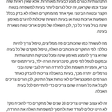
התנהגותיות כגורם מונע לבעיות מאוחרות. אלא שאין ראיות שזה
עובד וכמו שקראנו, זה יכול לגרום ליותר בעיות למשפחה בטווח
הקצר ובטווח הבינוני. ואף אחד מהמחקרים האלה לא בדק בכלל
השפעות ארוכות טווח או בעיות רגשיות שיכולות להיגרם מאימון
שינה בגיל צעיר כל כך, לכן השאלה של נזקים ארוכי טווח נשארת
בעינה.
מה לעשות? כמו שהכותבים פה ממליצים, טיפול צריך להיות
כוללני. לפי החוקרים והכותבים האלה, טיפול מוקדם של כל בעיה
שהיא צריך להמנע מאימון שינה ומכל טכניקות התנהגותיות
ובמקום לטפל לפי סימן, סינכרוניות הורה-ילד, ביוריתמוס יומי
בריא, והפניית תשומת הלב לחרדה הורית לגבי שינה ובכי
נורמליים. יתרה מכך, בעיות בהאכלה צריכות להבדק כאחד
הגורמים הפוטנציאליים לאי נוחות אצל התינוק, לכן הורים צריכים
לקבל את כל העזרה שהם צריכים כדי להתייחס לכל בעית
האכלה.
זה לא עצוב שהיינו צריכים 20 שנים של מחקרים כדי להוכיח נזק?
לא היינו יכולים לעודד זאת ולחסוך למשפחות האלה את החרדה,