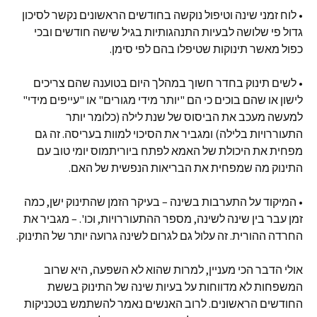
• לוח זמני שינה וטיפול נוקשה בחודשים הראשונים נקשר לסיכון
גדול פי שלושה לבעיות התנהגותיות בגיל שישה חודשים ובכי
כפול מאשר תינוקות שטיפלו בהם לפי סימן.
• לשים תינוק בחדר חשוך במהלך היום בטוענה שהם צריכים
לישון או שהם בוכים כי הם "יותר מידי מגורים" או "עייפים מידי"
למעשה מעכב את הביסוס של שנת לילה (כלומר יותר
התעוררויות בלילה) ומגביר את הסיכוי למוות בעריסה. זה גם
מפחית את היכולת של האמא לפתח ביוריתמוס יומי טוב עם
התינוק מה שמפחית את הבריאות הנפשית של האם.
• המיקוד על התערבות בשינה – בעיקר הזמן שהתינוק ישן, כמה
זמן עבר בין שינה לשינה, מספר ההתעוררויות, וכו'. – מגביר את
החרדה ההורית. זה עלול גם לגרום לשינה גרועה יותר של התינוק.
אולי הדבר הכי מעניין, למרות שהוא לא השפעה, היא שרוב
המשפחות לא מדווחות על בעיות שינה של התינוק בששת
החודשים הראשונים. לרוב האנשים נאמר להשתמש בטכניקות