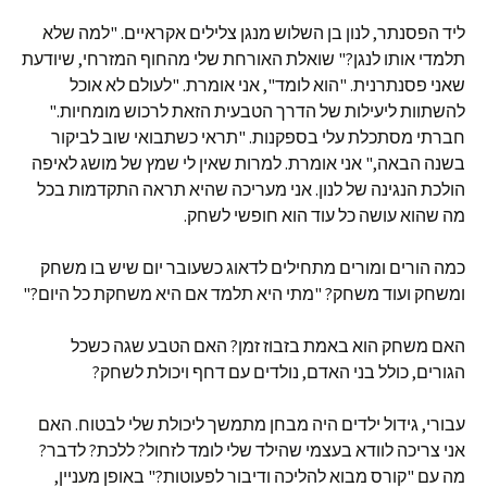
ליד הפסנתר, לנון בן השלוש מנגן צלילים אקראיים. "למה שלא
תלמדי אותו לנגן?" שואלת האורחת שלי מהחוף המזרחי, שיודעת
שאני פסנתרנית. "הוא לומד", אני אומרת. "לעולם לא אוכל
להשתוות ליעילות של הדרך הטבעית הזאת לרכוש מומחיות."
חברתי מסתכלת עלי בספקנות. "תראי כשתבואי שוב לביקור
בשנה הבאה," אני אומרת. למרות שאין לי שמץ של מושג לאיפה
הולכת הנגינה של לנון. אני מעריכה שהיא תראה התקדמות בכל
מה שהוא עושה כל עוד הוא חופשי לשחק.
כמה הורים ומורים מתחילים לדאוג כשעובר יום שיש בו משחק
ומשחק ועוד משחק? "מתי היא תלמד אם היא משחקת כל היום?"
האם משחק הוא באמת בזבוז זמן? האם הטבע שגה כשכל
הגורים, כולל בני האדם, נולדים עם דחף ויכולת לשחק?
עבורי, גידול ילדים היה מבחן מתמשך ליכולת שלי לבטוח. האם
אני צריכה לוודא בעצמי שהילד שלי לומד לזחול? ללכת? לדבר?
מה עם "קורס מבוא להליכה ודיבור לפעוטות?" באופן מעניין,