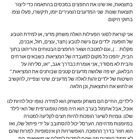
בתוצאות, ואז שינו את החפצים במכסים בהתאמה כדי ליצור
תוצאות שונות. שני המדענים הצעירים יזמו, תיקשרו, פעלו וצפו
בחוקי היקום.
אני קוראת לסוגי הפעילות האלה משחק מדעי, או למידת הטבע
של תופעה. ילדים עם גישה לטבע (חצר, עצים, חול, אבנים,
מקלות…), וגם למטבח ושאר החפצים הבטוחים והריהוט בתוך
הבית, יהפכו כל מקום למעבדה של המציאות. כשבאים אורחים
והבית לא מסודר, אני אומרת כבדרך אגב, "או, סליחה על
הבלאגן, יש פה שלושה מדענים קטנים שבוחנים את המציאות."
השיטות של ילדים זהות לאלה של מדענים. שינוי וצפייה, להקשיב
או לחוש את התוצאות, וכן הלאה.
לילדים, החיים הם משחק ומשחק הוא למידה. טופו יכול להיות לנו
אוכל, אבל אתמול בערב הוא היה מפה טופוגרפית של האי לילד
שלנו. גומיות לשיער הופכות להיות חצים לקליעה למטרה
במיומנות מדהימה. הערסל יכול להסתובב על ידי פיתול שלו, ואז
הוא חוזר בדרך ההפוכה. האפשרויות הן אינסופיות. למרות שהם
לא תמיד הופכים מה שהם לומדים למילים או משוואות, הם