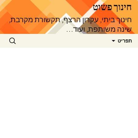
דלג
חינוך פשוט
תוכן
חינוך ביתי, עקרון הרצף, תקשורת מקרבת,
שינה משותפת, ועוד…
חיפוש:
תפריט