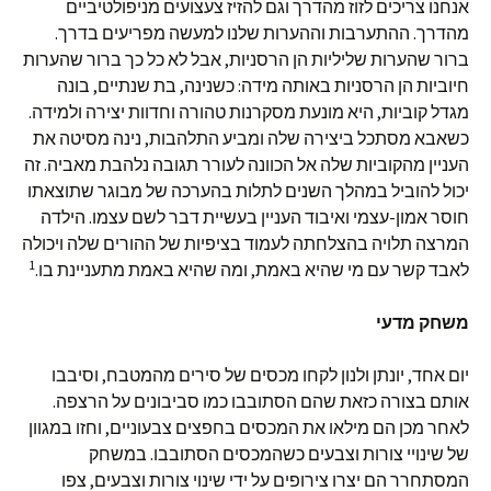
אנחנו צריכים לזוז מהדרך וגם להזיז צעצועים מניפולטיביים
מהדרך. ההתערבות וההערות שלנו למעשה מפריעים בדרך.
ברור שהערות שליליות הן הרסניות, אבל לא כל כך ברור שהערות
חיוביות הן הרסניות באותה מידה: כשנינה, בת שנתיים, בונה
מגדל קוביות, היא מונעת מסקרנות טהורה וחדוות יצירה ולמידה.
כשאבא מסתכל ביצירה שלה ומביע התלהבות, נינה מסיטה את
העניין מהקוביות שלה אל הכוונה לעורר תגובה נלהבת מאביה. זה
יכול להוביל במהלך השנים לתלות בהערכה של מבוגר שתוצאתו
חוסר אמון-עצמי ואיבוד העניין בעשיית דבר לשם עצמו. הילדה
המרצה תלויה בהצלחתה לעמוד בציפיות של ההורים שלה ויכולה
1
לאבד קשר עם מי שהיא באמת, ומה שהיא באמת מתעניינת בו.
משחק מדעי
יום אחד, יונתן ולנון לקחו מכסים של סירים מהמטבח, וסיבבו
אותם בצורה כזאת שהם הסתובבו כמו סביבונים על הרצפה.
לאחר מכן הם מילאו את המכסים בחפצים צבעוניים, וחזו במגוון
של שינויי צורות וצבעים כשהמכסים הסתובבו. במשחק
המסתחרר הם יצרו צירופים על ידי שינוי צורות וצבעים, צפו