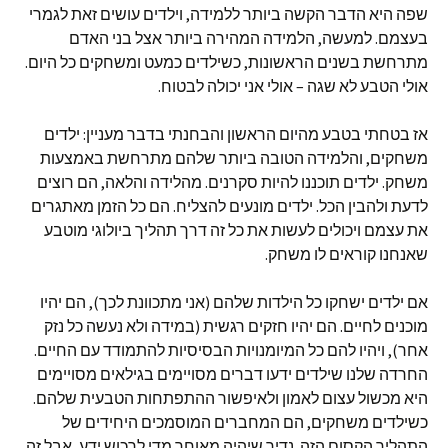
שפה היא הדבר הקשה ביותר ללמידה, וילדים עושים זאת לגמרי
בעצמם. למעשה, הלמידה המהירה ביותר אצל בני האדם
מתרחשת בשנים הראשונות, כשילדים כמעט ומשחקים כל היום.
אולי הטבע לא שגה – אולי אני יכולה לבטוח.
אז בטחתי בטבע מהיום הראשון והבחנתי בדבר מעניין: ילדים
משחקים, והלמידה הטובה ביותר שלהם מתרחשת באמצעות
משחק. ילדים תוכננו להיות סקרנים. מהלידה והלאה, הם רוצים
לדעת ולהבין הכל. ילדים מונעים להצליח. הם כל הזמן מאתגרים
את עצמם ויכולים לעשות את כל זה דרך תהליך ביולוגי מוטבע
שאנחנו קוראים לו משחק.
אם ילדים ישחקו כל הילדות שלהם (אני מתכוונת לכך), הם יהיו
מוכנים לחיים. הם יהיו חזקים רגשית (במידה ולא נעשה כל נזק
אחר), ויהיו להם כל המיומנויות הבסיסיות להתמודד עם החיים.
החרדה שלנו שילדים ידעו דברים מסויימים בגילאים מסויימים
היא מכשול עצום לאמון ולאיפשור ההתפתחות הטבעית שלהם.
כשילדים משחקים, הם המחברים המוסמכים היחידים של
התהליך הקסום הזה. נדיר שיהיה מאוחר מדי לרכוש ידע, אבל זה