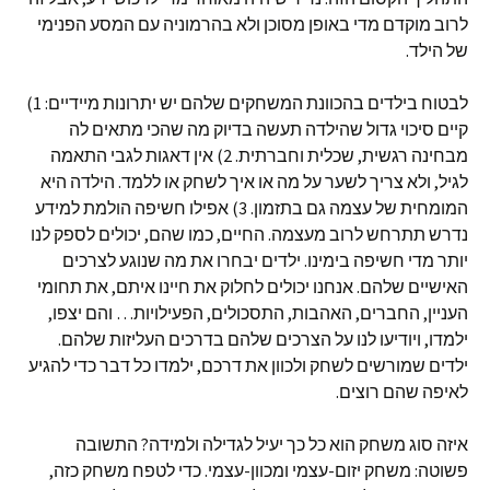
לרוב מוקדם מדי באופן מסוכן ולא בהרמוניה עם המסע הפנימי
של הילד.
לבטוח בילדים בהכוונת המשחקים שלהם יש יתרונות מיידיים: 1)
קיים סיכוי גדול שהילדה תעשה בדיוק מה שהכי מתאים לה
מבחינה רגשית, שכלית וחברתית. 2) אין דאגות לגבי התאמה
לגיל, ולא צריך לשער על מה או איך לשחק או ללמד. הילדה היא
המומחית של עצמה גם בתזמון. 3) אפילו חשיפה הולמת למידע
נדרש תתרחש לרוב מעצמה. החיים, כמו שהם, יכולים לספק לנו
יותר מדי חשיפה בימינו. ילדים יבחרו את מה שנוגע לצרכים
האישיים שלהם. אנחנו יכולים לחלוק את חיינו איתם, את תחומי
העניין, החברים, האהבות, התסכולים, הפעילויות… והם יצפו,
ילמדו, ויודיעו לנו על הצרכים שלהם בדרכים העליזות שלהם.
ילדים שמורשים לשחק ולכוון את דרכם, ילמדו כל דבר כדי להגיע
לאיפה שהם רוצים.
איזה סוג משחק הוא כל כך יעיל לגדילה ולמידה? התשובה
פשוטה: משחק יזום-עצמי ומכוון-עצמי. כדי לטפח משחק כזה,