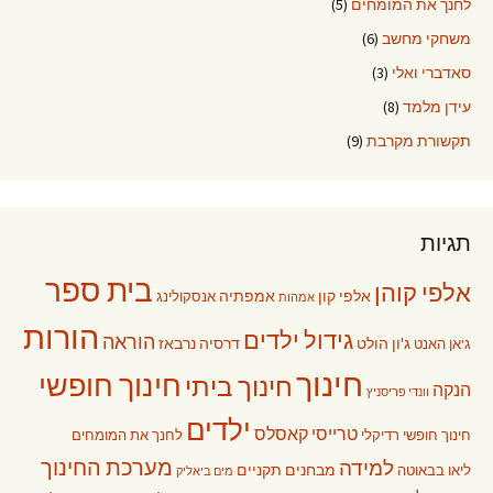
לחנך את המומחים
(5)
משחקי מחשב
(6)
סאדברי ואלי
(3)
עידן מלמד
(8)
תקשורת מקרבת
(9)
תגיות
בית ספר
אלפי קוהן
אלפי קון
אמפתיה
אנסקולינג
אמהות
הורות
גידול ילדים
הוראה
ג'ון הולט
דרסיה נרבאז
ג'אן האנט
חינוך
חינוך חופשי
חינוך ביתי
הנקה
וונדי פריסניץ
ילדים
טרייסי קאסלס
חינוך חופשי רדיקלי
לחנך את המומחים
מערכת החינוך
למידה
מבחנים תקניים
ליאו בבאוטה
מים ביאליק