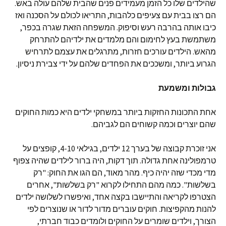
שהילדים שלו כל הזמן מעמידים פנים שהבית שלהם עולה באש.
הם רצו בבית עם צעיפים כלהבות, התריאו לכולם על הסכנה ואז
כיבו אותה בהרבה רעש וסיפוק. המשפחה הזאת שגרה בכפר,
משתמשת בעץ לחימום והם מלמדים את ילדיהם להתרחק
מהאש. הילדים עורכים חזרות, מתרגלים את עצמם לתרחיש
הגרוע ביותר, ומשככים את הפחדים שלהם על ידי צבירת ניסיון.
גבולות ומשמעת
אחת התכונות החזקות ביותר במשחקי ילדים היא כמות החוקים
שהם יוצרים וכמה קשוחים הם לגביהם.
אני זוכרת קבוצה של בערך 12 ילדים, בגילאי 4-10, קופצים על
טרמפולינה אחת גדולה. תוך דקות, היה ברור לילדים שהיה צפוף
מדי מכדי שזה יהיה כיף. מהר מאוד, הם הגו את החוק: "רק
בשלשות". כמה מהם התחילו לקרוא "רק בשלשות", אחרים
הצטרפו לקריאה והתיישבו בקצה אחד, ואיפשרו לשלושה ילדים
להנות מהקפיצות. חוקים עוברים מדור לדור או שנוצרים לפי
הצורך, וילדים שומרים על החוקים ולומדים כבוד חברתי,