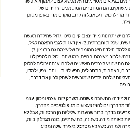
ימים בגילאים מסויימים היא מכשול עצום לאמון ולאיפשור
משחקים, הם המחברים המוסמכים היחידים של
 מדי לרכוש ידע, אבל זה לרוב מוקדם מדי באופן מסוכן
לד.
לבטוח בילדים בהכוונת המשחקים שלהם יש יתרונות מיידיים: 1) קיים סיכוי גדול שהילדה תעשה
בדיוק מה שהכי מתאים לה מבחינה רגשית, שכלית וחברתית. 2) אין דאגות לגבי התאמה לגיל,
ולא צריך לשער על מה או איך לשחק או ללמד. הילדה היא המומחית של עצמה גם בתזמון. 3)
חש לרוב מעצמה. החיים, כמו שהם, יכולים לספק לנו
 את מה שנוגע לצרכים האישיים שלהם. אנחנו יכולים לחלוק
ברים, האהבות, התסכולים, הפעילויות… והם יצפו, ילמדו,
העליזות שלהם. ילדים שמורשים לשחק ולכוון את דרכם,
וצים.
ה ולמידה? התשובה פשוטה: משחק יזום-עצמי ומכוון-עצמי.
וז מהדרך וגם להזיז צעצועים מניפולטיביים מהדרך.
עים בדרך. ברור שהערות שליליות הן הרסניות, אבל לא
ות באותה מידה: כשנינה, בת שנתיים, בונה מגדל קוביות,
צירה ולמידה. כשאבא מסתכל ביצירה שלה ומביע