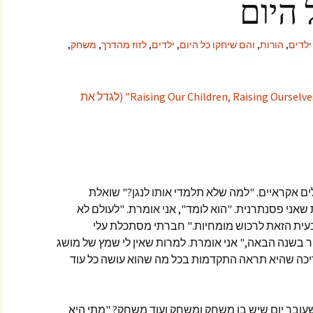
 היום
ילדים
,
הורות
,
והם שיחקו כל היום
,
ילדים
,
לזוז מהדרך
,
משחק
,
"Raising Our Children, Raising Ourselves" (לגדל את
לים אקראיים. "למה שלא תלמדי אותו לנגן?" שואלת
אני פסנתרנית. "הוא לומד", אני אומרת. "לעולם לא
עית הזאת לרכוש מומחיות." חברתי מסתכלת עלי
 בשנה הבאה," אני אומרת. למרות שאין לי שמץ של מושג
עריכה שהיא תראה התקדמות בכל מה שהוא עושה כל עוד
שעובר יום שיש בו משחק ומשחק ועוד משחק? "מתי היא