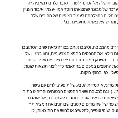
וביות שלה אל הכוונה לעורר תגובה נלהבת מאביה. זה
רכה של מבוגר שתוצאתו חוסר אמון-עצמי ואיבוד העניין
ה תלויה בהצלחתה לעמוד בציפיות של ההורים שלה
1
 ומה שהיא באמת מתעניינת בו.
ל סירים מהמטבח, וסיבבו אותם בצורה כזאת שהם הסתובבו
ם מילאו את המכסים בחפצים צבעוניים, וחזו במגוון של
בבו. במשחק המסתחרר הם יצרו צירופים על ידי שינוי
נו את החפצים במכסים בהתאמה כדי ליצור תוצאות שונות.
עלו וצפו בחוקי היקום.
 מדעי, או למידת הטבע של תופעה. ילדים עם גישה
ות…), וגם למטבח ושאר החפצים הבטוחים והריהוט בתוך
ציאות. כשבאים אורחים והבית לא מסודר, אני אומרת
יש פה שלושה מדענים קטנים שבוחנים את המציאות."
ם. שינוי וצפייה, להקשיב או לחוש את התוצאות, וכן