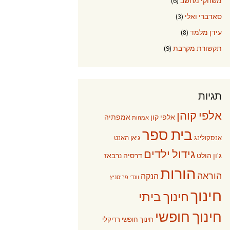
משחקי מחשב
(6)
סאדברי ואלי
(3)
עידן מלמד
(8)
תקשורת מקרבת
(9)
תגיות
אלפי קוהן
אלפי קון
אמפתיה
אמהות
בית ספר
אנסקולינג
ג'אן האנט
גידול ילדים
ג'ון הולט
דרסיה נרבאז
הורות
הוראה
הנקה
וונדי פריסניץ
חינוך
חינוך ביתי
חינוך חופשי
חינוך חופשי רדיקלי