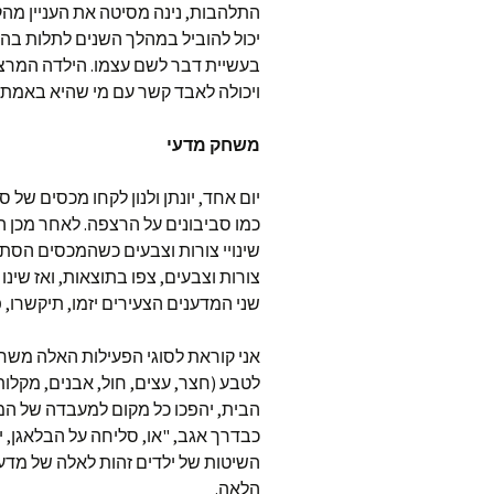
התלהבות, נינה מסיטה את העניין מהק
יכול להוביל במהלך השנים לתלות בהע
בעשיית דבר לשם עצמו. הילדה המרצ
ויכולה לאבד קשר עם מי שהיא באמת,
משחק מדעי
יום אחד, יונתן ולנון לקחו מכסים ש
כמו סביבונים על הרצפה. לאחר מכן ה
שינויי צורות וצבעים כשהמכסים הסתו
צורות וצבעים, צפו בתוצאות, ואז שי
שני המדענים הצעירים יזמו, תיקשרו, פ
אני קוראת לסוגי הפעילות האלה משחק
לטבע (חצר, עצים, חול, אבנים, מקל
הבית, יהפכו כל מקום למעבדה של המ
כבדרך אגב, "או, סליחה על הבלאגן, 
השיטות של ילדים זהות לאלה של מדעני
הלאה.