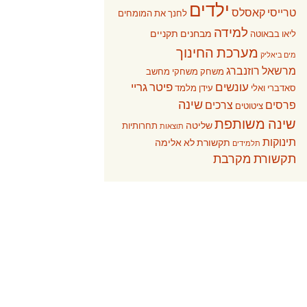
ילדים
טרייסי קאסלס
לחנך את המומחים
למידה
מבחנים תקניים
ליאו בבאוטה
מערכת החינוך
מים ביאליק
מרשאל רוזנברג
משחק
משחקי מחשב
עונשים
פיטר גריי
סאדברי ואלי
עידן מלמד
שינה
פרסים
צרכים
ציטוטים
שינה משותפת
שליטה
תחרותיות
תוצאות
תינוקות
תקשורת לא אלימה
תלמידים
תקשורת מקרבת