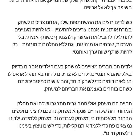
בכיבוד "עבודתו" (המשחק שלו) של המדען, אנחנו אחראיים על
חשיפה אך לא על אכיפה.
כשילדים רוצים את ההשתתפות שלנו, אנחנו צריכים לשחק
בצורה אותנטית. אנחנו צריכים להתעניין – לא להיות מעניינים.
לתת לילד להוביל את המשחק ולהצטרף כשותף אמיתי. בלי
הערכות, שבחים או מנהיגות, וגם ללא התלהבות מוגזמת – רק
להיות שותף שווה ערך ואותנטי.
ילדים הם חברים מצויינים למשחק בעבור ילדים אחרים בדיוק
בגלל שהם אותנטיים. ילדים לא צריכים להיות באותו גיל או אפילו
בגילאים דומים כדי לשחק ביחד, והם עושים כמיטב יכולתם
כשהם בוחרים בעצמם את חבריהם למשחק.
החיים הם משחק. אולי המבוגרים התבגרו ושכחו את החלק
המהותי הזה של החיים שנקרא משחק. נהפכנו לרציניים ועשינו
הבחנה מלאכותית בין משחק לעבודה ובן משחק ללמידה. ילדינו
נמצאים פה כדי ללמד אותנו קלילות, כדי לשים ניצוץ בעינינו
ו"לשחק חיים".