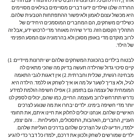
אחר), ויהיו להם כל המיומנויות הבסיסיות להתמודד עם החיים.
החרדה שלנו שילדים ידעו דברים מסויימים בגילאים מסויימים
היא מכשול עצום לאמון ולאיפשור ההתפתחות הטבעית שלהם.
כשילדים משחקים, הם המחברים המוסמכים היחידים של
התהליך הקסום הזה. נדיר שיהיה מאוחר מדי לרכוש ידע, אבל זה
לרוב מוקדם מדי באופן מסוכן ולא בהרמוניה עם המסע הפנימי
של הילד.
לבטוח בילדים בהכוונת המשחקים שלהם יש יתרונות מיידיים: 1)
קיים סיכוי גדול שהילדה תעשה בדיוק מה שהכי מתאים לה
מבחינה רגשית, שכלית וחברתית. 2) אין דאגות לגבי התאמה
לגיל, ולא צריך לשער על מה או איך לשחק או ללמד. הילדה היא
המומחית של עצמה גם בתזמון. 3) אפילו חשיפה הולמת למידע
נדרש תתרחש לרוב מעצמה. החיים, כמו שהם, יכולים לספק לנו
יותר מדי חשיפה בימינו. ילדים יבחרו את מה שנוגע לצרכים
האישיים שלהם. אנחנו יכולים לחלוק את חיינו איתם, את תחומי
העניין, החברים, האהבות, התסכולים, הפעילויות… והם יצפו,
ילמדו, ויודיעו לנו על הצרכים שלהם בדרכים העליזות שלהם.
ילדים שמורשים לשחק ולכוון את דרכם, ילמדו כל דבר כדי להגיע