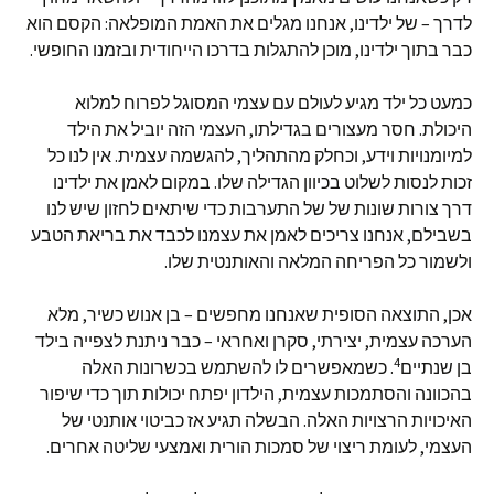
לדרך – של ילדינו, אנחנו מגלים את האמת המופלאה: הקסם הוא
כבר בתוך ילדינו, מוכן להתגלות בדרכו הייחודית ובזמנו החופשי.
כמעט כל ילד מגיע לעולם עם עצמי המסוגל לפרוח למלוא
היכולת. חסר מעצורים בגדילתו, העצמי הזה יוביל את הילד
למיומנויות וידע, וכחלק מהתהליך, להגשמה עצמית. אין לנו כל
זכות לנסות לשלוט בכיוון הגדילה שלו. במקום לאמן את ילדינו
דרך צורות שונות של של התערבות כדי שיתאים לחזון שיש לנו
בשבילם, אנחנו צריכים לאמן את עצמנו לכבד את בריאת הטבע
ולשמור כל הפריחה המלאה והאותנטית שלו.
אכן, התוצאה הסופית שאנחנו מחפשים – בן אנוש כשיר, מלא
הערכה עצמית, יצירתי, סקרן ואחראי – כבר ניתנת לצפייה בילד
4
בן שנתיים
. כשמאפשרים לו להשתמש בכשרונות האלה
בהכוונה והסתמכות עצמית, הילדון יפתח יכולות תוך כדי שיפור
האיכויות הרצויות האלה. הבשלה תגיע אז כביטוי אותנטי של
העצמי, לעומת ריצוי של סמכות הורית ואמצעי שליטה אחרים.