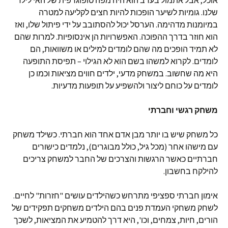
אוכל, אבל אתמול בערב הוא היה מפה טופוגרפית של האי לילד
שלנו. גומיות לשיער הופכות להיות חצים לקליעה למטרה
במיומנות מדהימה. הערסל יכול להסתובב על ידי פיתול שלו, ואז
הוא חוזר בדרך ההפוכה. האפשרויות הן אינסופיות. למרות שהם
לא תמיד הופכים מה שהם לומדים למילים או משוואות, הם
לומדים. לקרוא למשהו בשם הוא לא הגילוי – תפיסת התופעה
היא מה שחשוב. במשחק מדעי, ילדים חווים מציאות וכמו כן
לומדים על כוחם ליצור ולהשפיע על תופעות מדעיות.
משחק רגשי וחברתי
כל משחק שיש בו יותר מבן אדם אחד הוא חברתי. כשילד משחק
עם מישהו אחר (מכל גיל, כולל מבוגרים), נלמדים כישורים
חברתיים כאשר הרגשות והצרכים של החבר למשחק צריכים
להילקח בחשבון.
אימון חברתי ספציפי מתרחש כשהילדים עושים "חזרות" לחיים.
לשחק משחקי העמדת פנים בהם הילדים משחקים תפקידים של
הורים, חיות, צמחים, וכו', היא דרך להטמיע את המציאות, לשכך