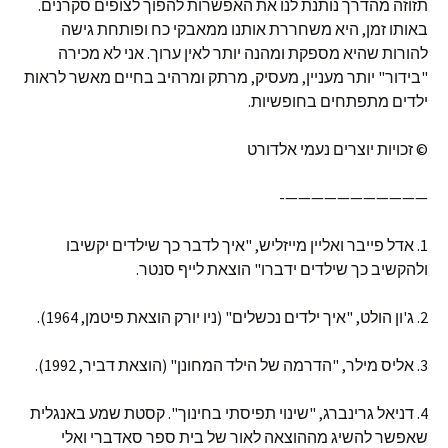
תזוזה מהדרך נותנת לנו את האפשרות להפוך לצופים סקרנים.
באותו זמן, היא משחררת אותנו ממאבקי כח ופותחת גישה
להורות שהיא מספקת ומהנה יותר לאין ערוך. אני לא מכירה
"בידור" יותר מעניין, מעסיק, מרתק ומרהיב בחיים מאשר לראות
ילדים מתפתחים בחופשיות.
© זכויות יוצרים נעמי אלדורט
———————————-
1. אדל פייבר ואליין מייזליש, "איך לדבר כך שילדים יקשיבו
ולהקשיב כך שילדים ידברו" הוצאת לייף סנטר.
2. ג'ון הולט, "איך ילדים נכשלים" (ניו יורק הוצאת פיטמן, 1964).
3. אליס מילר, "הדרמה של הילד המחונן" (הוצאת דביר, 1992).
4. דניאל גרינברג, "שינוי תפיסתי בחינוך". קסטת שמע באנגלית
שאפשר להשיג מההוצאה לאור של בית ספר סאדברי ואלי