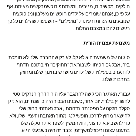
חולקים, מקשיבים, מגיבים, ומשתתפים כשמבקשים מאיתנו. אף
על פי כן, אנחנו שומרים על ילדינו חופשיים מעלבון ומניפולציה
שנובעים מהערות ורעיונות "מועילים" – השפעות שהילדים כל כך
רגישים להם במצבם התלותי.
משמעת עצמית הורית
סוג זה של משמעת הוא לא קל. לא רק שהחברה שלנו לא תומכת
בזה, אבל גם הפיתוי לשבור את "החוקים" חי בתוכנו. הדחף
להתערב בפעילויות של ילדינו מושרש בחינוך שלנו ומחוזק
בתרבות שלנו.
עבורי, האתגר הכי קשה להתגבר עליו היה הדחף הנרקיסיסטי
להשוויץ בילדיי. יום אחד, כשבנינו הבכור היה בן שנתיים, הוא ניגן
סקלה חלקה על הפסנתר. נדהמתי, אבל נאחזתי בחוק שלי
להישאר מחוץ לדרכו. חופשי לנגן מתוך האהבה והעניין שלו, ולא
כדי להשביע את רצוני, הוא המשיך לשפר את הסקלה שלו
בתענוג עצום וריכוז למשך זמן נכבד. זה היה כשבעלי הגיע