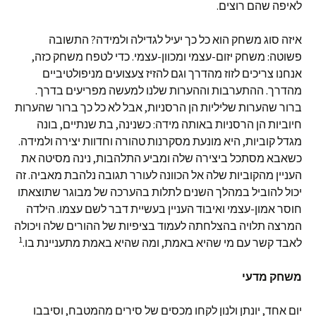
לאיפה שהם רוצים.
איזה סוג משחק הוא כל כך יעיל לגדילה ולמידה? התשובה
פשוטה: משחק יזום-עצמי ומכוון-עצמי. כדי לטפח משחק כזה,
אנחנו צריכים לזוז מהדרך וגם להזיז צעצועים מניפולטיביים
מהדרך. ההתערבות וההערות שלנו למעשה מפריעים בדרך.
ברור שהערות שליליות הן הרסניות, אבל לא כל כך ברור שהערות
חיוביות הן הרסניות באותה מידה: כשנינה, בת שנתיים, בונה
מגדל קוביות, היא מונעת מסקרנות טהורה וחדוות יצירה ולמידה.
כשאבא מסתכל ביצירה שלה ומביע התלהבות, נינה מסיטה את
העניין מהקוביות שלה אל הכוונה לעורר תגובה נלהבת מאביה. זה
יכול להוביל במהלך השנים לתלות בהערכה של מבוגר שתוצאתו
חוסר אמון-עצמי ואיבוד העניין בעשיית דבר לשם עצמו. הילדה
המרצה תלויה בהצלחתה לעמוד בציפיות של ההורים שלה ויכולה
1
לאבד קשר עם מי שהיא באמת, ומה שהיא באמת מתעניינת בו.
משחק מדעי
יום אחד, יונתן ולנון לקחו מכסים של סירים מהמטבח, וסיבבו