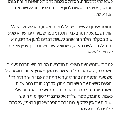
כשנפלתי למלכודת. חסרת סבלנות לחכות להופעה חוזרת בזמנו
הפרטי, ניסיתי בחשאיות לכוון את בנינו לפסנתר לעשות את
הטריק שלו.
מחוסר אימון בעשייה בשביל לרצות מישהו, הוא לא הלך שולל.
הוא חש בתעלול וסרב לנגן. חלפו מספר שבועות עד שהוא שקע
שוב בסקלה. הילד הזה אוהב לעשות דברים למען אחרים, הוא
נהנה לעזור ולשרת. אבל, כשהוא עושה משהו מתוך עניין עצמי, כך
זה חייב להשאר.
למרות שהמשמעת העצמית הנדרשת מהורה היא הרבה פעמים
מאתגרת, היא נהפכת לטבע שני עם זמן ומאמץ. עבורי, סוג זה של
1
משמעת התפתחה בהדרגה, היא התחילה עם "אישור תיאורי"
והגיעה לשיאה עם השארות-מחוץ-לדרך טהורה כמה שנים
מאוחר יותר. בני הברית הטובים ביותר שלי היו ההבנות שלי
כאמא ומחנכת, ספרו של דניאל גרינברג "סוף סוף חופשי"
ושיחות עם ג'ין לידלוף, מחברת הספר "עיקרון הרצף", על לתת
לילדים להיות עצמם.