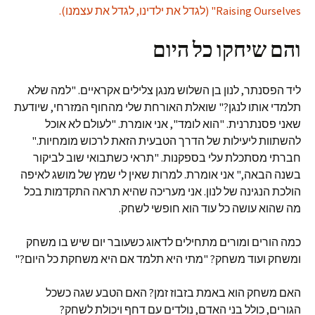
Raising Ourselves" (לגדל את ילדינו, לגדל את עצמנו).
והם שיחקו כל היום
ליד הפסנתר, לנון בן השלוש מנגן צלילים אקראיים. "למה שלא
תלמדי אותו לנגן?" שואלת האורחת שלי מהחוף המזרחי, שיודעת
שאני פסנתרנית. "הוא לומד", אני אומרת. "לעולם לא אוכל
להשתוות ליעילות של הדרך הטבעית הזאת לרכוש מומחיות."
חברתי מסתכלת עלי בספקנות. "תראי כשתבואי שוב לביקור
בשנה הבאה," אני אומרת. למרות שאין לי שמץ של מושג לאיפה
הולכת הנגינה של לנון. אני מעריכה שהיא תראה התקדמות בכל
מה שהוא עושה כל עוד הוא חופשי לשחק.
כמה הורים ומורים מתחילים לדאוג כשעובר יום שיש בו משחק
ומשחק ועוד משחק? "מתי היא תלמד אם היא משחקת כל היום?"
האם משחק הוא באמת בזבוז זמן? האם הטבע שגה כשכל
הגורים, כולל בני האדם, נולדים עם דחף ויכולת לשחק?