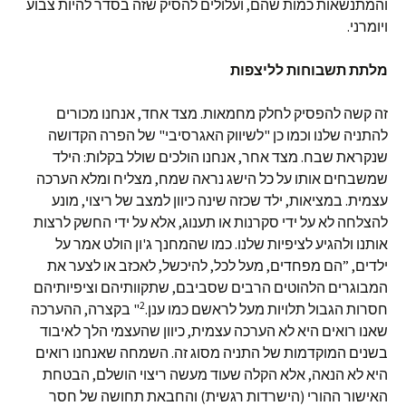
והמתנשאות כמות שהם, ועלולים להסיק שזה בסדר להיות צבוע
ויומרני.
מלתת תשבוחות לליצפות
זה קשה להפסיק לחלק מחמאות. מצד אחד, אנחנו מכורים
להתניה שלנו וכמו כן "לשיווק האגרסיבי" של הפרה הקדושה
שנקראת שבח. מצד אחר, אנחנו הולכים שולל בקלות: הילד
שמשבחים אותו על כל הישג נראה שמח, מצליח ומלא הערכה
עצמית. במציאות, ילד שכזה שינה כיוון למצב של ריצוי, מונע
להצלחה לא על ידי סקרנות או תענוג, אלא על ידי החשק לרצות
אותנו ולהגיע לציפיות שלנו. כמו שהמחנך ג'ון הולט אמר על
ילדים, ”הם מפחדים, מעל לכל, להיכשל, לאכזב או לצער את
המבוגרים הלהוטים הרבים שסביבם, שתקוותיהם וציפיותיהם
2
חסרות הגבול תלויות מעל לראשם כמו ענן.
" בקצרה, ההערכה
שאנו רואים היא לא הערכה עצמית, כיוון שהעצמי הלך לאיבוד
בשנים המוקדמות של התניה מסוג זה. השמחה שאנחנו רואים
היא לא הנאה, אלא הקלה שעוד מעשה ריצוי הושלם, הבטחת
האישור ההורי (הישרדות רגשית) והחבאת תחושה של חסר