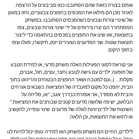
אותם בצורה כזאת שהם הסתובבו כמו סביבונים על הרצפה.
לאחר מכן הם מילאו את המכסים בחפצים צבעוניים, וחזו במגוון
של שינויי צורות וצבעים כשהמכסים הסתובבו. במשחק
המסתחרר הם יצרו צירופים על ידי שינוי צורות וצבעים, צפו
בתוצאות, ואז שינו את החפצים במכסים בהתאמה כדי ליצור
תוצאות שונות. שני המדענים הצעירים יזמו, תיקשרו, פעלו וצפו
בחוקי היקום.
אני קוראת לסוגי הפעילות האלה משחק מדעי, או למידת הטבע
של תופעה. ילדים עם גישה לטבע (חצר, עצים, חול, אבנים,
מקלות…), וגם למטבח ושאר החפצים הבטוחים והריהוט בתוך
הבית, יהפכו כל מקום למעבדה של המציאות. כשבאים אורחים
והבית לא מסודר, אני אומרת כבדרך אגב, "או, סליחה על
הבלאגן, יש פה שלושה מדענים קטנים שבוחנים את המציאות."
השיטות של ילדים זהות לאלה של מדענים. שינוי וצפייה, להקשיב
או לחוש את התוצאות, וכן הלאה.
לילדים, החיים הם משחק ומשחק הוא למידה. טופו יכול להיות לנו