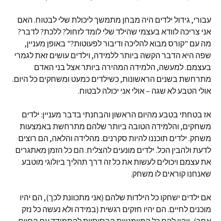
עבורי, גידול ילדים היה מבחן מתמשך ליכולת שלי לבטוח. האם
אני צריכה לוודא בעצמי שהילד שלי לומד לזחול? ללכת? לדבר?
מה עם "קורס מבוא להליכה ודיבור לפעוטות?" באופן מעניין,
שפה היא הדבר הקשה ביותר ללמידה, וילדים עושים זאת לגמרי
בעצמם. למעשה, הלמידה המהירה ביותר אצל בני האדם
מתרחשת בשנים הראשונות, כשילדים כמעט ומשחקים כל היום.
אולי הטבע לא שגה – אולי אני יכולה לבטוח.
אז בטחתי בטבע מהיום הראשון והבחנתי בדבר מעניין: ילדים
משחקים, והלמידה הטובה ביותר שלהם מתרחשת באמצעות
משחק. ילדים תוכננו להיות סקרנים. מהלידה והלאה, הם רוצים
לדעת ולהבין הכל. ילדים מונעים להצליח. הם כל הזמן מאתגרים
את עצמם ויכולים לעשות את כל זה דרך תהליך ביולוגי מוטבע
שאנחנו קוראים לו משחק.
אם ילדים ישחקו כל הילדות שלהם (אני מתכוונת לכך), הם יהיו
מוכנים לחיים. הם יהיו חזקים רגשית (במידה ולא נעשה כל נזק