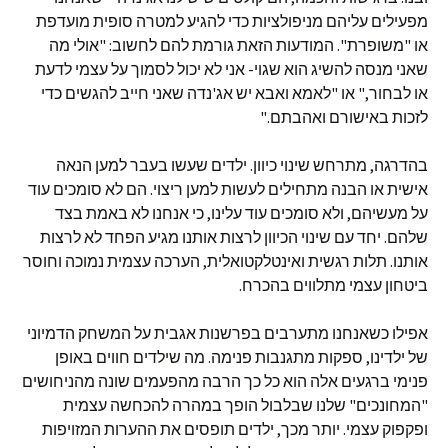
מפעילים עליהם מניפולציות כדי להגיע למטרה סופית מועדפת
או "משופרת". המודעות הזאת גורמת להם לחשוב: "אולי מה
שאני מנסה להשיג הוא שגוי- אני לא יכול לסמוך על עצמי לדעת
או לבחור," או "לאמא ואבא יש אג'נדה שאני חייב להגשים כדי
לזכות באישורם ואהבתם."
בהדרגה, מתרחש שינוי כיוון. ילדים שעשו בעבר למען הנאה
אישית או הבנה מתחילים לעשות למען ריצוי. הם לא סומכים עוד
על מעשיהם, ולא סומכים עוד עלינו, כי אנחנו לא באמת בצד
שלהם. יחד עם שינוי הכיוון לרצות אותנו מגיע הפחד לא לרצות
אותנו. תלות רגשית ואינטלקטואלית, הערכה עצמית נמוכה וחוסר
ביטחון עצמי מתלווים בהכרח.
אפילו כשאנחנו מתערבים בפרשנות אגבית על המשחק הדמיוני
של ילדינו, ספקות מתגנבות פנימה. מה שילדים חווים באופן
פנימי ברגעים אלה הוא כל כך הרבה מהפעמים שונה מהניחושים
"המחונכים" שלנו שבלבול הופך במהרה להכחשה עצמית
ופקפוק עצמי. יותר מכך, ילדים תופסים את ההערות המזויפות