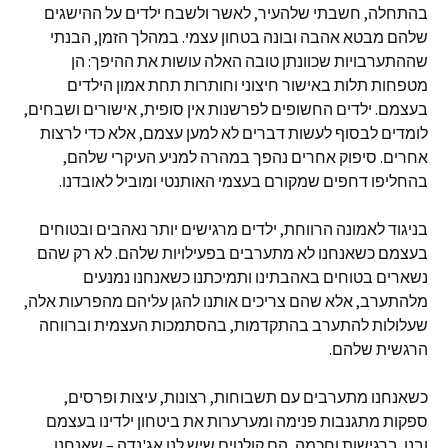
בהתחלה, חשבתי שלהעיר, לאשר ולשבח ילדים על ההישגים
שלהם מבטא אהבה ובונה בטחון עצמי. במהלך הזמן, הבנתי
שההתערבויות שכוונתן טובה האלה עושות את ההיפך: הן
מטפחות תלות באישור חיצוני וחותרות תחת אמון הילדים
בעצמם. ילדים החשופים לפרשנות אין סופית, אישורים ושבחים,
לומדים לבסוף לעשות דברים לא למען עצמם, אלא כדי לרצות
אחרים. סיפוק אחרים נהפך במהרה למניע העיקרי שלהם,
בהחליפו דחפים שמקורם בעצמי האותנטי ומוביל לאובדנו.
בניגוד לאמונה הרווחת, ילדים מרגישים יותר נאהבים ובטוחים
בעצמם כשאנחנו לא מתערבים בפעילויות שלהם. לא רק שהם
נשארים בטוחים באהבתינו ותמיכתנו כשאנחנו נמנעים
מלהתערב, אלא שהם צריכים אותנו להגן עליהם מהפרעות אלה,
שעלולות להתערב בהתקדמות, בהסתמכות העצמית וברווחה
הרגשית שלהם.
כשאנחנו מתערבים עם תשבוחות, רצונות, עיצות ופרסים,
ספקות מתגנבות פנימה ומערערות את ביטחון ילדינו בעצמם
ובנו. ברגישות וחכמה, הם קולטים שיש לנו אג'נדה – שאנחנו