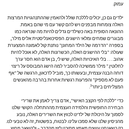
עמוק.
ילדים גם כן, יכולים לללכת שולל ולהאמין שההתנהגויות המרצות
האלה צומחות מבפנים ויש להם קשר עם מי שהם באמת.
ההונאה הסופית באה כשילדים גדלים להיות מה שנראה כמו
מבוגרים שמחים ומלאי הישגים. הפסיכואנליסטית אליס מילר,
בספרה "הדרמה של הילד המחונן" נותנת קול לאמונה המצערת
שעולה: "בלי ההישגים האלה, הכשרונות האלה, לא אוכל להיות
אהוב. … בלי האיכויות האלה, שיש לי, בן אדם הוא חסר ערך
לחלוטין." מילר ממשיכה להסביר למה הישג המבוסס על ריצוי
דוחה הבנה עצמית, ובעשותו כך, מוביל לדכאון, הרגשה של "אף
פעם לא מספיק" והפרעות רגשיות אחרות בהרבה מהאנשים
3
המצליחים ביותר
.
כדי "ללכת לפי הקצב האישי", אדם צריך לאמן את שרירי
הבחירה החופשית והלמידה העצמית מההתחלה. הקושי שלנו
לסמוך על היכולת של ילדינו לכווץ את השרירים האלה, נובע
מהניסיון שלנו שלא סמכו עלינו. לבטוח, בפשטות, זה לא טבעי לנו.
רק כשאנחנו עושים מאמץ מתוכנן לזוז מהדרך – ולהשאר מחוץ